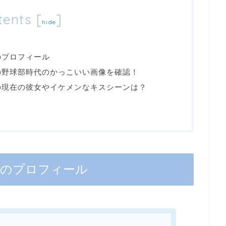
tents
[
]
hide
のプロフィール
の野球部時代のかっこいい画像を確認！
の現在の彼女やイケメンなキスシーンは？
）のプロフィール