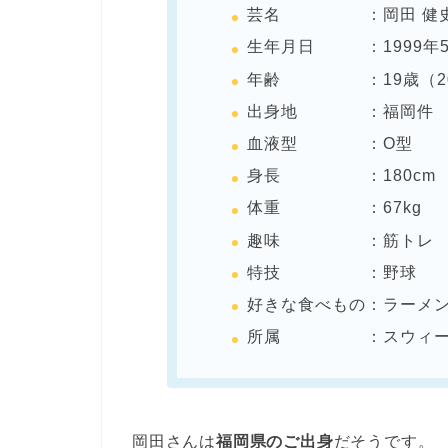
芸名 ：岡田 健史（
生年月日 ：1999年5
年齢 ：19歳（20
出身地 ：福岡件
血液型 ：O型
身長 ：180cm
体重 ：67kg
趣味 ：筋トレ
特技 ：野球
好きな食べもの：ラーメ
所属 ：スウィー
岡田さんは
福岡県のご出身
だそうです。