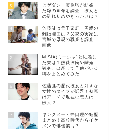
ヒゲダン・藤原聡が結婚し
3
た嫁の画像を調査！彼女と
の馴れ初めやきっかけは？
佐藤健は母子家庭！両親の
4
離婚理由は？父親の実家は
宮城で母親の職業も調査！
画像
MISIA(ミーシャ)と結婚し
5
た夫は？熱愛彼氏や離婚、
独身、出産して子供がいる
噂をまとめてみた！
佐藤健の歴代彼女と好きな
6
女性のタイプが話題！初恋
はアニメで現在の恋人は一
般人？
キングヌー・井口理の経歴
7
まとめ！高校時代からイケ
メンで俳優業も？