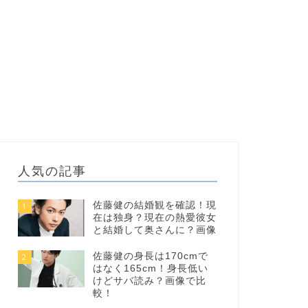
人気の記事
佐藤健の結婚観を確認！現
1
在は独身？現在の熱愛彼女
と結婚して奥さんに？画像
佐藤健の身長は170cmで
2
はなく165cm！身長低い
けどサバ読み？画像で比
較！