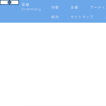
芸能
俳優
女優
アーティ
Summary
政治
サイトマップ