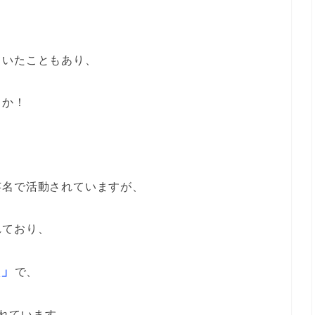
ていたこともあり、
とか！
芸名で活動されていますが、
れており、
校」
で、
れています。