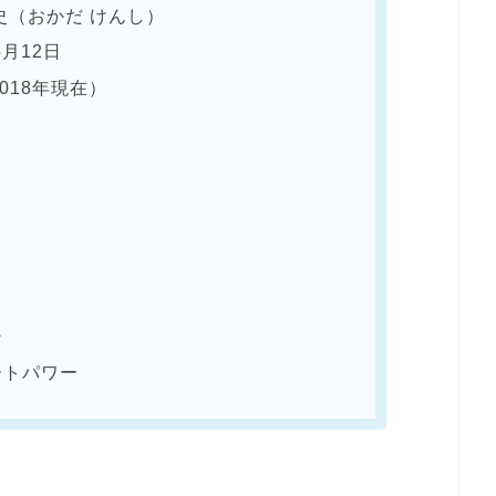
おかだ けんし）
月12日
18年現在）
ン
トパワー