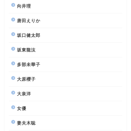
向井理
唐田えりか
坂口健太郎
坂東龍汰
多部未華子
大原櫻子
大泉洋
女優
妻夫木聡