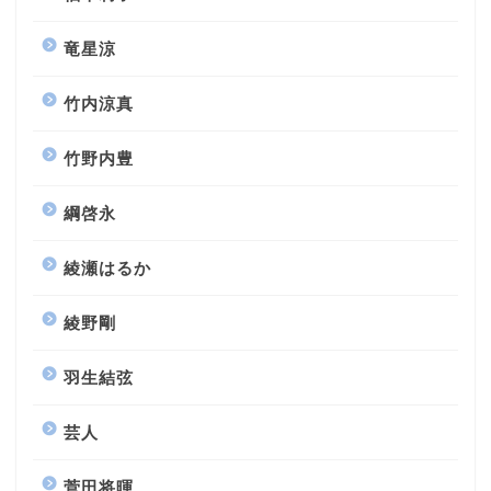
竜星涼
竹内涼真
竹野内豊
綱啓永
綾瀬はるか
綾野剛
羽生結弦
芸人
菅田将暉