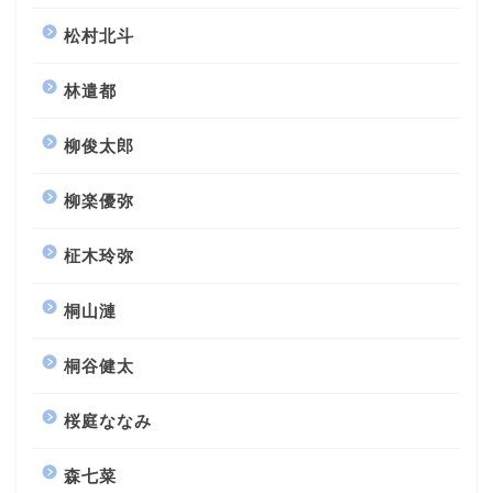
松村北斗
林遣都
柳俊太郎
柳楽優弥
柾木玲弥
桐山漣
桐谷健太
桜庭ななみ
森七菜