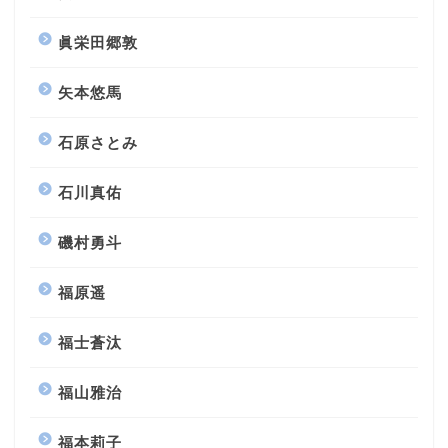
眞栄田郷敦
矢本悠馬
石原さとみ
石川真佑
磯村勇斗
福原遥
福士蒼汰
福山雅治
福本莉子