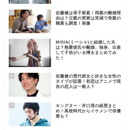
4
佐藤健は母子家庭！両親の離婚理
由は？父親の実家は宮城で母親の
職業も調査！画像
5
MISIA(ミーシャ)と結婚した夫
は？熱愛彼氏や離婚、独身、出産
して子供がいる噂をまとめてみ
た！
6
佐藤健の歴代彼女と好きな女性の
タイプが話題！初恋はアニメで現
在の恋人は一般人？
7
キングヌー・井口理の経歴まと
め！高校時代からイケメンで俳優
業も？