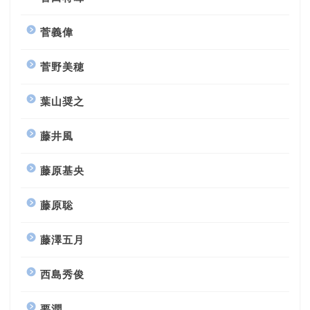
菅義偉
菅野美穂
葉山奨之
藤井風
藤原基央
藤原聡
藤澤五月
西島秀俊
要潤