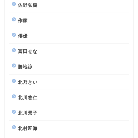
佐野弘樹
作家
俳優
冨田せな
勝地涼
北乃きい
北川悠仁
北川景子
北村匠海