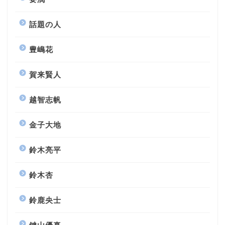
話題の人
豊嶋花
賀来賢人
越智志帆
金子大地
鈴木亮平
鈴木杏
鈴鹿央士