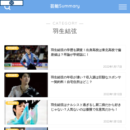
芸能Summary
― CATEGORY ―
羽生結弦
羽生結弦
羽生結弦の学歴を調査！出身高校は東北高校で偏
差値は？卒論が学術誌に！
2022年1月17日
羽生結弦
羽生結弦の年収が凄い？収入源は巨額なスポンサ
ー契約料！自宅住所はどこ？
2022年1月12日
羽生結弦
羽生結弦はナルシスト過ぎるし厨二病だから好き
じゃない？人気ないのは傲慢で生意気だから！
2022年1月12日