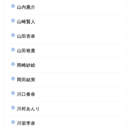
山内惠介
山崎賢人
山田杏奈
山田裕貴
岡崎紗絵
岡田結実
川口春奈
川村あんり
川栄李奈