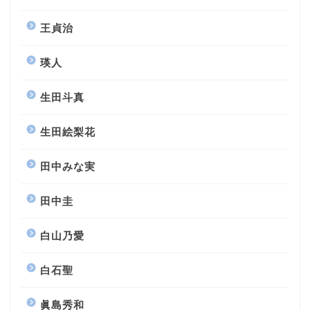
王貞治
瑛人
生田斗真
生田絵梨花
田中みな実
田中圭
白山乃愛
白石聖
眞島秀和