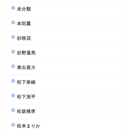
未分類
本田翼
杉咲花
杉野遥亮
東出昌大
松下奈緒
松下洸平
松坂桃李
松本まりか