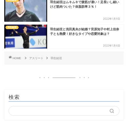
羽生結弦
羽生結弦はムキムキで腹筋が凄い！足長いし細い
けど筋肉ついた？体脂肪率３％！
2022年1月9日
羽生結弦
羽生結弦と浅田真央が結婚？宮原知子や村上佳奈
子とも熱愛！好きなタイプや恋愛対象は？
2022年1月6日
HOME
アスリート
羽生結弦
検索