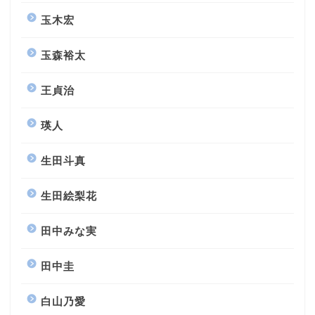
玉木宏
玉森裕太
王貞治
瑛人
生田斗真
生田絵梨花
田中みな実
田中圭
白山乃愛