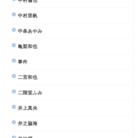
中村倫也
中村里帆
中条あやみ
亀梨和也
事件
二宮和也
二階堂ふみ
井上真央
井之脇海