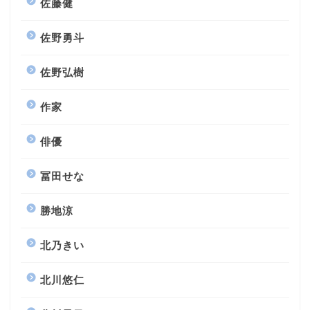
佐藤健
佐野勇斗
佐野弘樹
作家
俳優
冨田せな
勝地涼
北乃きい
北川悠仁