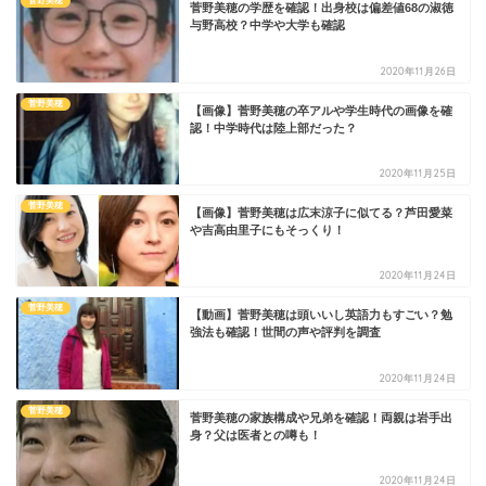
菅野美穂
菅野美穂の学歴を確認！出身校は偏差値68の淑徳
与野高校？中学や大学も確認
2020年11月26日
菅野美穂
【画像】菅野美穂の卒アルや学生時代の画像を確
認！中学時代は陸上部だった？
2020年11月25日
菅野美穂
【画像】菅野美穂は広末涼子に似てる？芦田愛菜
や吉高由里子にもそっくり！
2020年11月24日
菅野美穂
【動画】菅野美穂は頭いいし英語力もすごい？勉
強法も確認！世間の声や評判を調査
2020年11月24日
菅野美穂
菅野美穂の家族構成や兄弟を確認！両親は岩手出
身？父は医者との噂も！
2020年11月24日