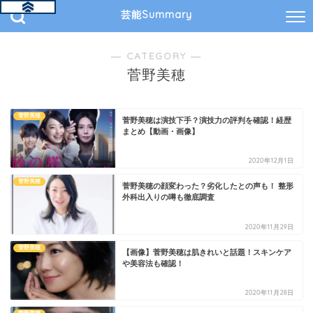
芸能Summary
― CATEGORY ―
菅野美穂
菅野美穂
菅野美穂は演技下手？演技力の評判を確認！経歴
まとめ【動画・画像】
2020年12月1日
菅野美穂
菅野美穂の顔変わった？劣化したとの声も！ 整形
外科出入りの噂も徹底調査
2020年11月29日
菅野美穂
【画像】菅野美穂は肌きれいと話題！スキンケア
や美容法も確認！
2020年11月28日