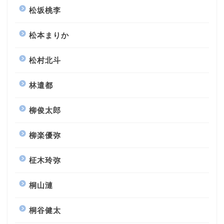
松坂桃李
松本まりか
松村北斗
林遣都
柳俊太郎
柳楽優弥
柾木玲弥
桐山漣
桐谷健太