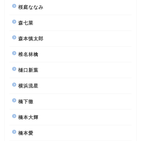
桜庭ななみ
森七菜
森本慎太郎
椎名林檎
樋口新葉
横浜流星
橋下徹
橋本大輝
橋本愛