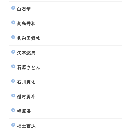
白石聖
眞島秀和
眞栄田郷敦
矢本悠馬
石原さとみ
石川真佑
磯村勇斗
福原遥
福士蒼汰