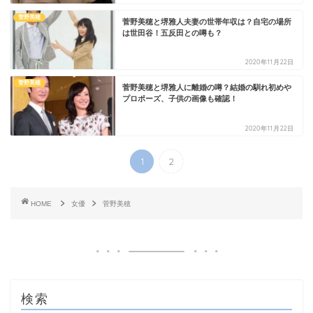
菅野美穂
菅野美穂と堺雅人夫妻の世帯年収は？自宅の場所
は世田谷！五反田との噂も？
2020年11月22日
菅野美穂
菅野美穂と堺雅人に離婚の噂？結婚の馴れ初めや
プロポーズ、子供の画像も確認！
2020年11月22日
1
2
HOME
女優
菅野美穂
検索