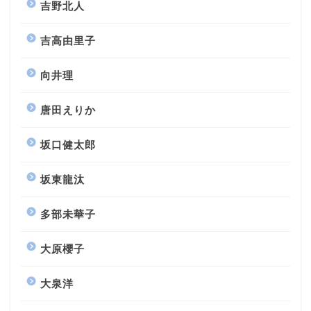
吉野北人
吉高由里子
向井理
唐田えりか
坂口健太郎
坂東龍汰
多部未華子
大原櫻子
大泉洋