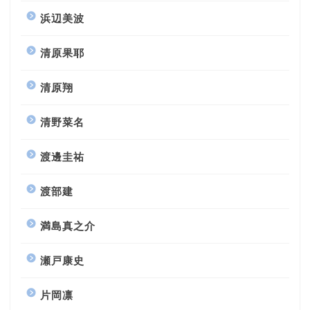
浜辺美波
清原果耶
清原翔
清野菜名
渡邊圭祐
渡部建
満島真之介
瀬戸康史
片岡凛