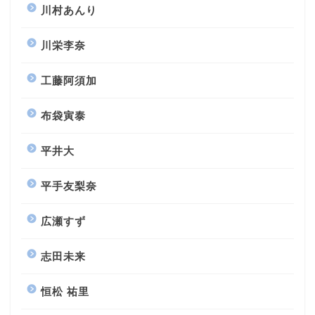
川村あんり
川栄李奈
工藤阿須加
布袋寅泰
平井大
平手友梨奈
広瀬すず
志田未来
恒松 祐里