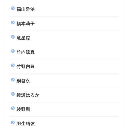
福山雅治
福本莉子
竜星涼
竹内涼真
竹野内豊
綱啓永
綾瀬はるか
綾野剛
羽生結弦