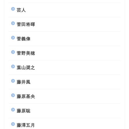
芸人
菅田将暉
菅義偉
菅野美穂
葉山奨之
藤井風
藤原基央
藤原聡
藤澤五月