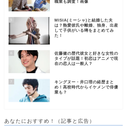
職業も調査！画像
5
MISIA(ミーシャ)と結婚した夫
は？熱愛彼氏や離婚、独身、出産
して子供がいる噂をまとめてみ
た！
6
佐藤健の歴代彼女と好きな女性の
タイプが話題！初恋はアニメで現
在の恋人は一般人？
7
キングヌー・井口理の経歴まと
め！高校時代からイケメンで俳優
業も？
あなたにおすすめ！（記事と広告）