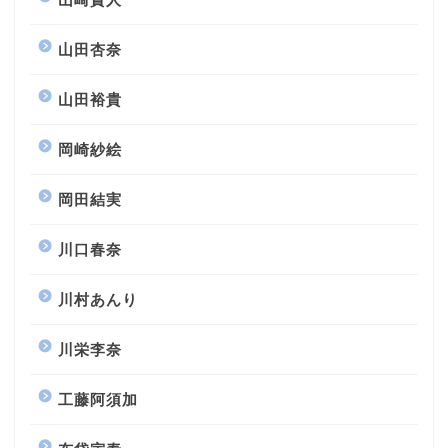
山田杏奈
山田裕貴
岡崎紗絵
岡田結実
川口春奈
川村あんり
川栄李奈
工藤阿須加