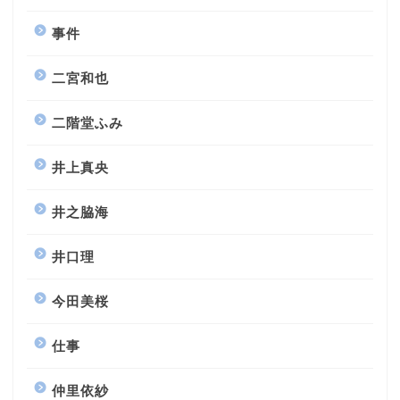
事件
二宮和也
二階堂ふみ
井上真央
井之脇海
井口理
今田美桜
仕事
仲里依紗