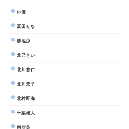
俳優
冨田せな
勝地涼
北乃きい
北川悠仁
北川景子
北村匠海
千葉雄大
南沙良