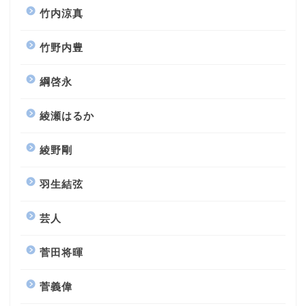
竹内涼真
竹野内豊
綱啓永
綾瀬はるか
綾野剛
羽生結弦
芸人
菅田将暉
菅義偉