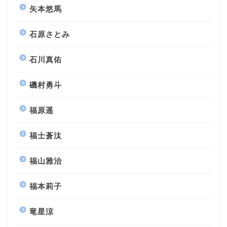
矢本悠馬
石原さとみ
石川真佑
磯村勇斗
福原遥
福士蒼汰
福山雅治
福本莉子
竜星涼