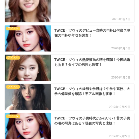
2020年1月6日
アイドル
TWICE・ツウィのデビュー当時の年齢は何歳？現
在の年齢や年収を調査！
2020年1月5日
アイドル
TWICE・ツウィの熱愛彼氏の噂を確認！今後結婚
もある？タイプの男性も調査！
2020年1月5日
アイドル
TWICE・ツウィの経歴や学歴は？中学や高校、大
学の偏差値を確認！卒アル画像も収集！
2019年12月29日
アイドル
TWICE・ツウィの子供時代がかわいい！昔の子供
の頃の写真はある？現在の写真と比較！
2019年12月29日