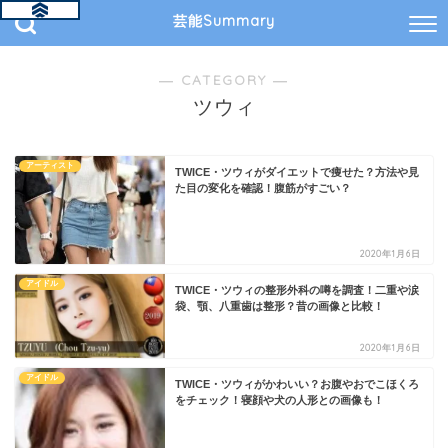
芸能Summary
― CATEGORY ―
ツウィ
アーティスト
TWICE・ツウィがダイエットで痩せた？方法や見
た目の変化を確認！腹筋がすごい？
2020年1月6日
アイドル
TWICE・ツウィの整形外科の噂を調査！二重や涙
袋、顎、八重歯は整形？昔の画像と比較！
2020年1月6日
アイドル
TWICE・ツウィがかわいい？お腹やおでこほくろ
をチェック！寝顔や犬の人形との画像も！