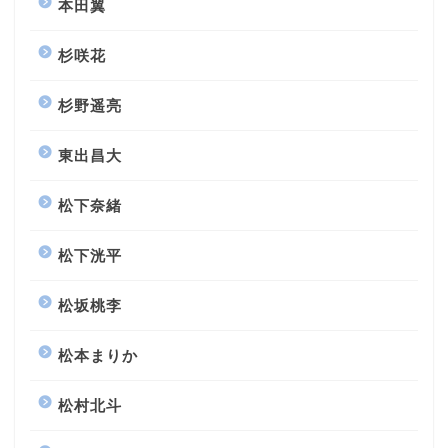
本田翼
杉咲花
杉野遥亮
東出昌大
松下奈緒
松下洸平
松坂桃李
松本まりか
松村北斗