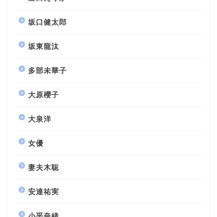
坂口健太郎
坂東龍汰
多部未華子
大原櫻子
大泉洋
女優
妻夫木聡
安達祐実
小平奈緒