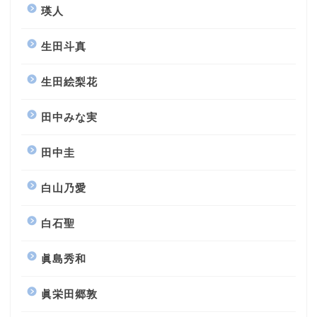
瑛人
生田斗真
生田絵梨花
田中みな実
田中圭
白山乃愛
白石聖
眞島秀和
眞栄田郷敦