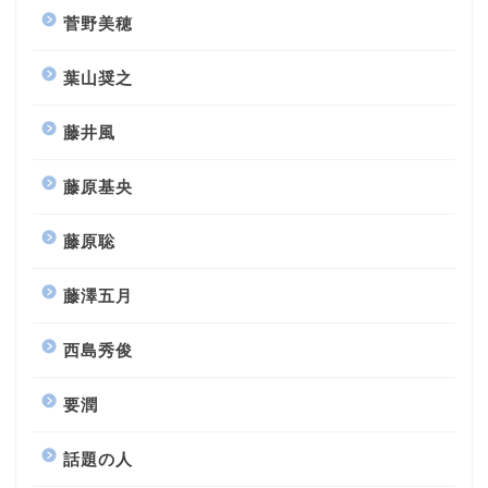
菅野美穂
葉山奨之
藤井風
藤原基央
藤原聡
藤澤五月
西島秀俊
要潤
話題の人