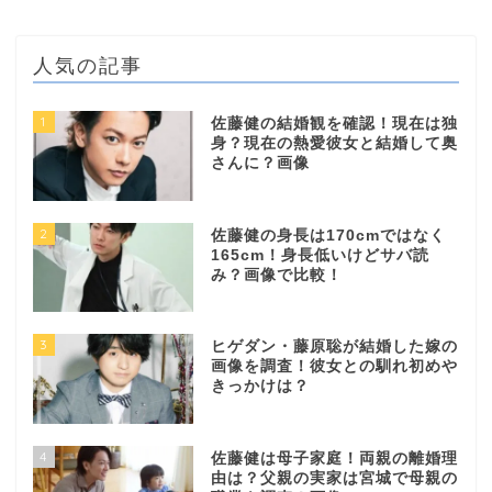
人気の記事
1
佐藤健の結婚観を確認！現在は独
身？現在の熱愛彼女と結婚して奥
さんに？画像
2
佐藤健の身長は170cmではなく
165cm！身長低いけどサバ読
み？画像で比較！
3
ヒゲダン・藤原聡が結婚した嫁の
画像を調査！彼女との馴れ初めや
きっかけは？
4
佐藤健は母子家庭！両親の離婚理
由は？父親の実家は宮城で母親の