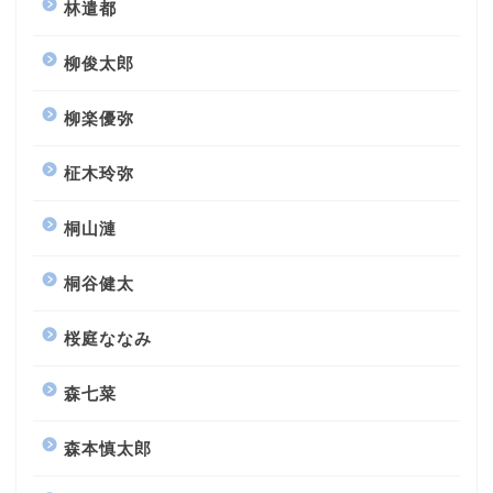
林遣都
柳俊太郎
柳楽優弥
柾木玲弥
桐山漣
桐谷健太
桜庭ななみ
森七菜
森本慎太郎