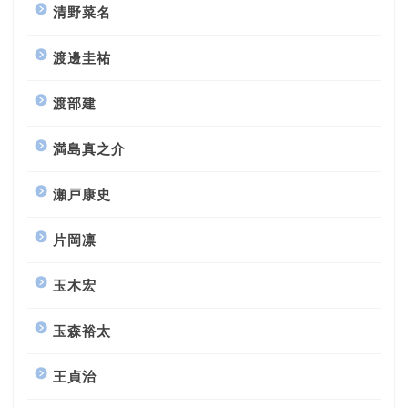
清野菜名
渡邊圭祐
渡部建
満島真之介
瀬戸康史
片岡凛
玉木宏
玉森裕太
王貞治