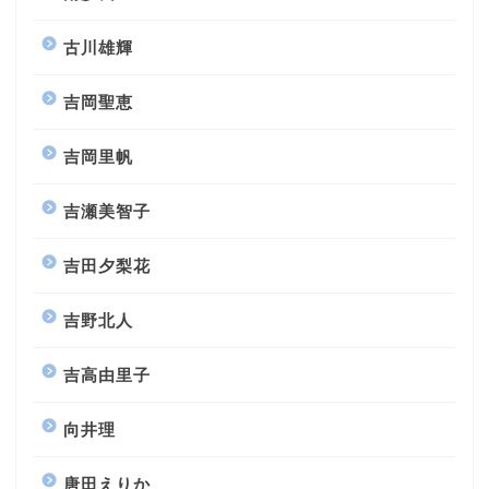
古川雄輝
吉岡聖恵
吉岡里帆
吉瀬美智子
吉田夕梨花
吉野北人
吉高由里子
向井理
唐田えりか