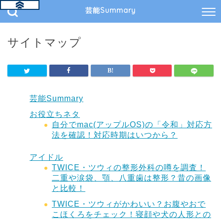
芸能Summary
サイトマップ
芸能Summary
お役立ちネタ
自分でmac(アップルOS)の「令和」対応方
法を確認！対応時期はいつから？
アイドル
TWICE・ツウィの整形外科の噂を調査！
二重や涙袋、顎、八重歯は整形？昔の画像
と比較！
TWICE・ツウィがかわいい？お腹やおで
こほくろをチェック！寝顔や犬の人形との