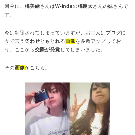
因みに、
橘美緒
さんは
W-inds
の
橘慶太
さんの
妹
さんで
す。
今は削除されてしまっていますが、お二人はブログに
今で言う
匂わせ
ともとれる
画像
を多数アップしてお
り、ここから
交際が発覚
してしまいました。
その
画像
がこちら。