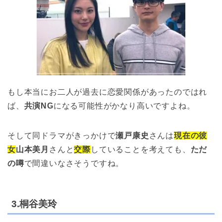
もし本当にお二人が過去に恋愛関係があったのではれ
ば、
共演NG
になる可能性がかなり高いですよね。
そして同ドラマがきっかけで
瀬戸康史
さんは
現在の彼
女
山本美月
さんと
交際
していることを考えても、
ただ
の噂
で間違いなさそうですね。
3.桐谷美玲