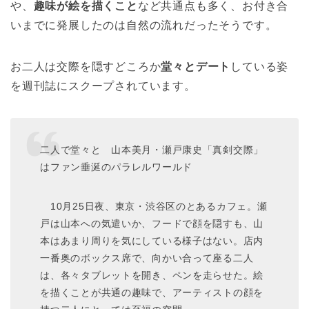
や、
趣味が絵を描くこと
など共通点も多く、お付き合
いまでに発展したのは自然の流れだったそうです。
お二人は交際を隠すどころか
堂々とデート
している姿
を週刊誌にスクープされています。
二人で堂々と 山本美月・瀬戸康史「真剣交際」
はファン垂涎のパラレルワールド
10月25日夜、東京・渋谷区のとあるカフェ。瀬
戸は山本への気遣いか、フードで顔を隠すも、山
本はあまり周りを気にしている様子はない。店内
一番奥のボックス席で、向かい合って座る二人
は、各々タブレットを開き、ペンを走らせた。絵
を描くことが共通の趣味で、アーティストの顔を