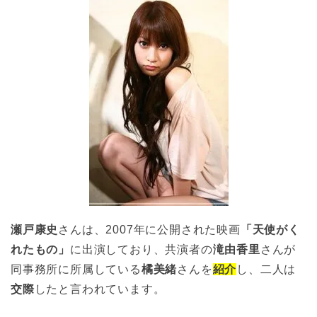
瀬戸康史
さんは、2007年に公開された映画
「天使がく
れたもの」
に出演しており、共演者の
滝由香里
さんが
同事務所に所属している
橘美緒
さんを
紹介
し、二人は
交際
したと言われています。