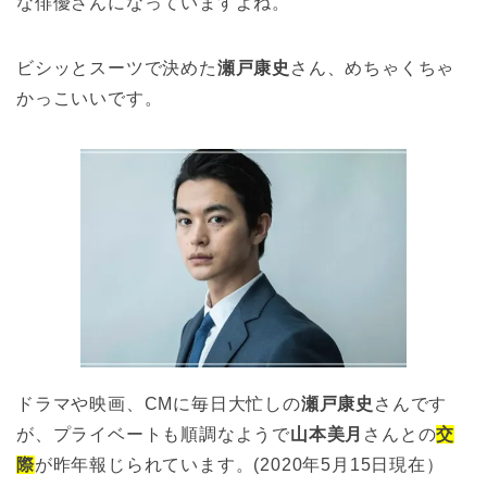
な俳優さんになっていますよね。
ビシッとスーツで決めた
瀬戸康史
さん、めちゃくちゃ
かっこいいです。
ドラマや映画、CMに毎日大忙しの
瀬戸康史
さんです
が、プライベートも順調なようで
山本美月
さんとの
交
際
が昨年報じられています。(2020年5月15日現在）