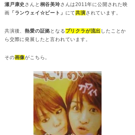
瀬戸康史
さんと
桐谷美玲
さんは2011年に公開された映
画
「ランウェイ☆ビート」
にて
共演
されています。
共演後、
熱愛の証拠
となる
プリクラが流出
したことか
ら交際に発展したと言われています。
その
画像
がこちら。