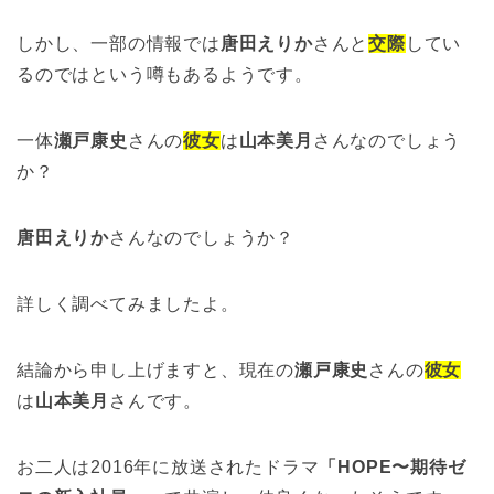
しかし、一部の情報では
唐田えりか
さんと
交際
してい
るのではという噂もあるようです。
一体
瀬戸康史
さんの
彼女
は
山本美月
さんなのでしょう
か？
唐田えりか
さんなのでしょうか？
詳しく調べてみましたよ。
結論から申し上げますと、現在の
瀬戸康史
さんの
彼女
は
山本美月
さんです。
お二人は2016年に放送されたドラマ
「HOPE〜期待ゼ