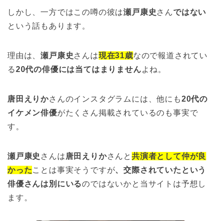
しかし、一方ではこの噂の彼は
瀬戸康史
さん
ではない
という話もあります。
理由は、
瀬戸康史
さんは
現在31歳
なので報道されてい
る
20代の俳優には当てはまりません
よね。
唐田えりか
さんのインスタグラムには、他にも
20代の
イケメン俳優
がたくさん掲載されているのも事実で
す。
瀬戸康史
さんは
唐田えりか
さんと
共演者として仲が良
かった
ことは事実そうですが
、交際されていたという
俳優さんは別にいる
のではないかと当サイトは予想し
ます。