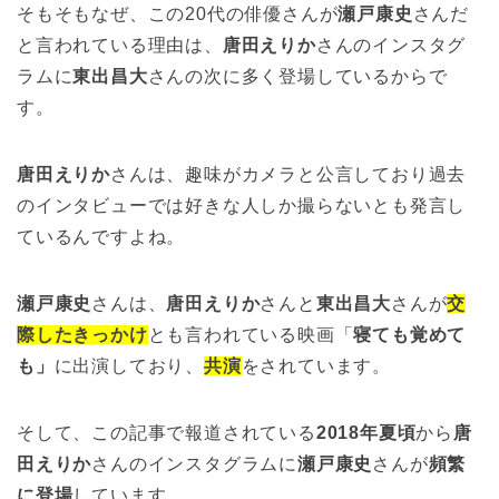
そもそもなぜ、この20代の俳優さんが
瀬戸康史
さんだ
と言われている理由は、
唐田えりか
さんのインスタグ
ラムに
東出昌大
さんの次に多く登場しているからで
す。
唐田えりか
さんは、趣味がカメラと公言しており過去
のインタビューでは好きな人しか撮らないとも発言し
ているんですよね。
瀬戸康史
さんは、
唐田えりか
さんと
東出昌大
さんが
交
際したきっかけ
とも言われている映画「
寝ても覚めて
も」
に出演しており、
共演
をされています。
そして、この記事で報道されている
2018年夏頃
から
唐
田えりか
さんのインスタグラムに
瀬戸康史
さんが
頻繁
に登場
しています。