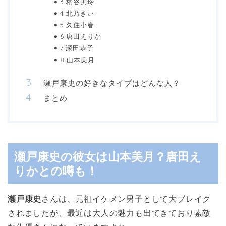
3.桐谷美玲
4.北乃きい
5.久住小春
6.唐田えりか
7.深田恭子
8.山本美月
瀬戸康史の好きなタイプはどんな人？
まとめ
瀬戸康史の彼女は山本美月？唐田え
りかとの噂も！
瀬戸康史
さんは、元祖イケメン男子として大ブレイク
されましたが、最近は大人の魅力も出てきており素敵