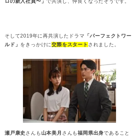
ロの新入社員〜」
で共演し、仲良くなったそうです。
そして2019年に再共演したドラマ
「パーフェクトワー
ルド」
をきっかけに
交際をスタート
されました。
瀬戸康史
さんも
山本美月
さんも
福岡県出身
であること