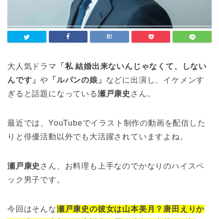
大人気ドラマ
「私 結婚出来ないんじゃなくて、しない
んです」
や
「ルパンの娘」
などに出演し、イケメンす
ぎると話題になっている
瀬戸康史
さん。
最近では、YouTubeでイラスト制作の動画を配信した
りと俳優活動以外でも大活躍されていますよね。
瀬戸康史
さん、お料理も上手なのでかなりのハイスペ
ック男子です。
今回はそんな
瀬戸康史の彼女は山本美月？唐田えりか