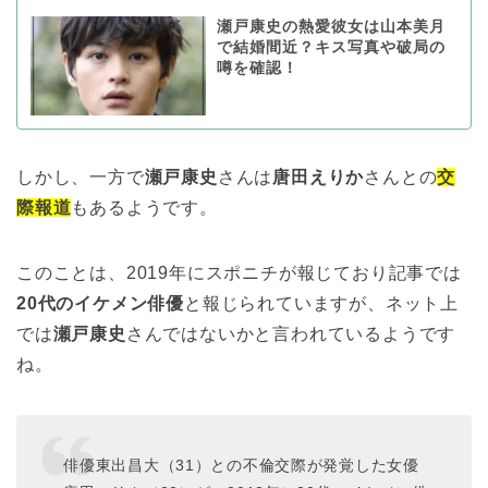
瀬戸康史の熱愛彼女は山本美月
で結婚間近？キス写真や破局の
噂を確認！
しかし、一方で
瀬戸康史
さんは
唐田えりか
さんとの
交
際報道
もあるようです。
このことは、2019年にスポニチが報じており記事では
20代のイケメン俳優
と報じられていますが、ネット上
では
瀬戸康史
さんではないかと言われているようです
ね。
俳優東出昌大（31）との不倫交際が発覚した女優