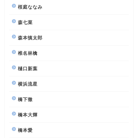
桜庭ななみ
森七菜
森本慎太郎
椎名林檎
樋口新葉
横浜流星
橋下徹
橋本大輝
橋本愛