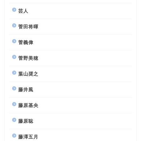
芸人
菅田将暉
菅義偉
菅野美穂
葉山奨之
藤井風
藤原基央
藤原聡
藤澤五月