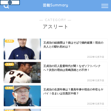
芸能Summary
― CATEGORY ―
アスリート
王貞治
王貞治の結婚歴は？娘はそばで婚約破棄！現在の
夫人との馴れ初めは？
2022年12月31日
王貞治
王貞治の巨人監督時代が闇！なぜソフトバンク
へ？決別の理由は長嶋茂雄との不仲！
2022年12月31日
王貞治
王貞治の生涯年俸は？最高年俸や現在の年収もヤ
バイ！住まいは目黒区中根？
2022年12月31日