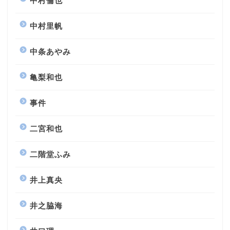
中村倫也
中村里帆
中条あやみ
亀梨和也
事件
二宮和也
二階堂ふみ
井上真央
井之脇海