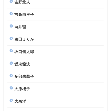
吉野北人
吉高由里子
向井理
唐田えりか
坂口健太郎
坂東龍汰
多部未華子
大原櫻子
大泉洋