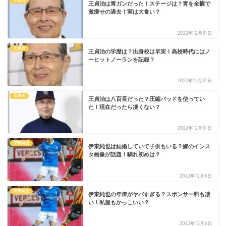
王貞治
王貞治は胃ガンだった！ステージは？胃を全摘で
激痩せの過去！実は大食い？
2022年12月31日
王貞治
王貞治の学歴は？出身校は早実！高校時代にはノ
ーヒットノーランを記録？
2022年12月31日
王貞治
王貞治は八百長だった？圧縮バッドを使ってい
た！現在だったら凄くない？
2022年12月31日
伊東純也
伊東純也は結婚していて子供もいる？嫁のインス
タ画像が話題！馴れ初めは？
2022年12月6日
伊東純也
伊東純也の年俸がヤバすぎる？スポンサー料も凄
い！私服もかっこいい？
2022年12月6日