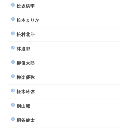
松坂桃李
松本まりか
松村北斗
林遣都
柳俊太郎
柳楽優弥
柾木玲弥
桐山漣
桐谷健太