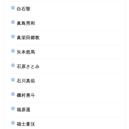
白石聖
眞島秀和
眞栄田郷敦
矢本悠馬
石原さとみ
石川真佑
磯村勇斗
福原遥
福士蒼汰