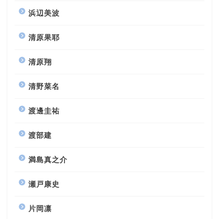
浜辺美波
清原果耶
清原翔
清野菜名
渡邊圭祐
渡部建
満島真之介
瀬戸康史
片岡凛