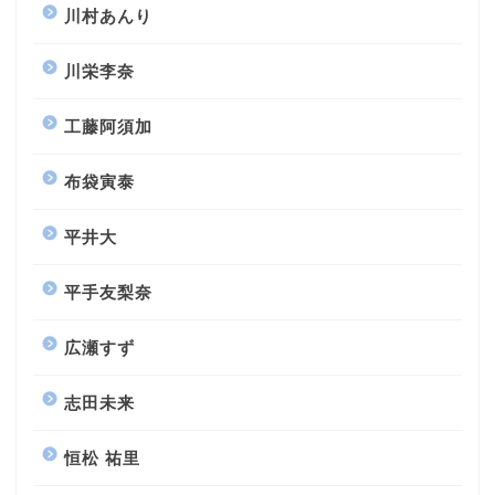
川村あんり
川栄李奈
工藤阿須加
布袋寅泰
平井大
平手友梨奈
広瀬すず
志田未来
恒松 祐里