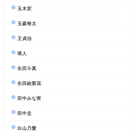
玉木宏
玉森裕太
王貞治
瑛人
生田斗真
生田絵梨花
田中みな実
田中圭
白山乃愛