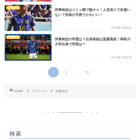
伊東純也
伊東純也はコミュ障で陰キャ！人見知りで友達い
ない？性格が天然でかわいい！
2022年12月6日
伊東純也
伊東純也の学歴は？出身高校は逗葉高校！神奈川
大学出身で学部は？
2022年12月6日
...
1
2
15
HOME
アスリート
伊東純也
検索