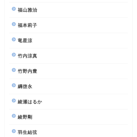
福山雅治
福本莉子
竜星涼
竹内涼真
竹野内豊
綱啓永
綾瀬はるか
綾野剛
羽生結弦