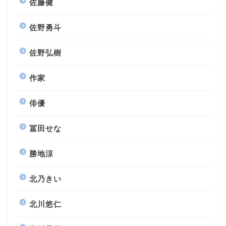
佐藤健
佐野勇斗
佐野弘樹
作家
俳優
冨田せな
勝地涼
北乃きい
北川悠仁