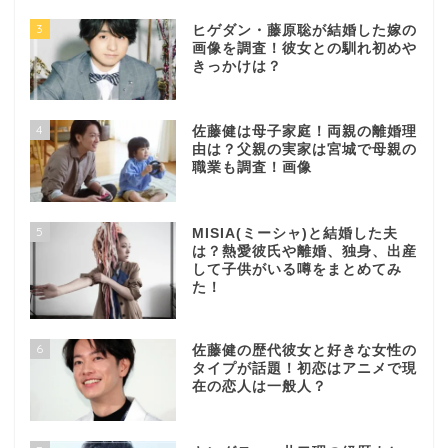
3
ヒゲダン・藤原聡が結婚した嫁の
画像を調査！彼女との馴れ初めや
きっかけは？
4
佐藤健は母子家庭！両親の離婚理
由は？父親の実家は宮城で母親の
職業も調査！画像
5
MISIA(ミーシャ)と結婚した夫
は？熱愛彼氏や離婚、独身、出産
して子供がいる噂をまとめてみ
た！
6
佐藤健の歴代彼女と好きな女性の
タイプが話題！初恋はアニメで現
在の恋人は一般人？