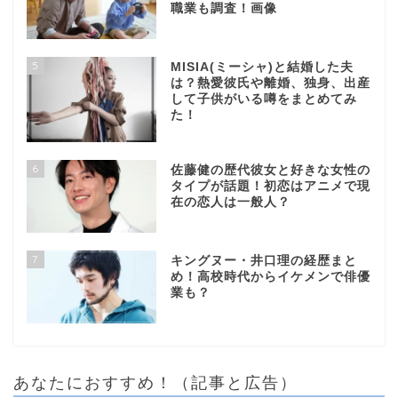
職業も調査！画像
5
MISIA(ミーシャ)と結婚した夫
は？熱愛彼氏や離婚、独身、出産
して子供がいる噂をまとめてみ
た！
6
佐藤健の歴代彼女と好きな女性の
タイプが話題！初恋はアニメで現
在の恋人は一般人？
7
キングヌー・井口理の経歴まと
め！高校時代からイケメンで俳優
業も？
あなたにおすすめ！（記事と広告）