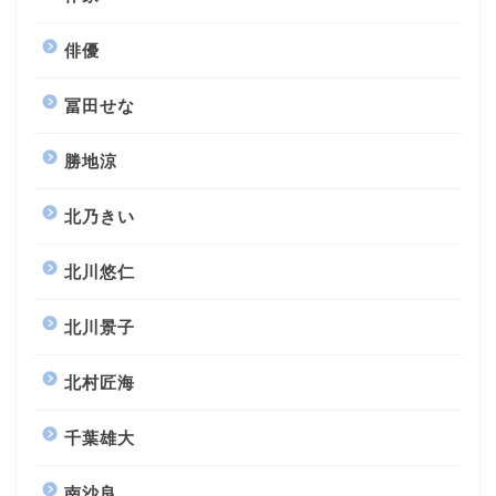
俳優
冨田せな
勝地涼
北乃きい
北川悠仁
北川景子
北村匠海
千葉雄大
南沙良