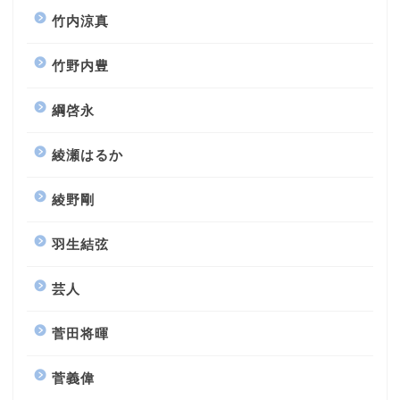
竹内涼真
竹野内豊
綱啓永
綾瀬はるか
綾野剛
羽生結弦
芸人
菅田将暉
菅義偉