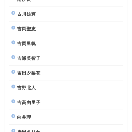
古川雄輝
吉岡聖恵
吉岡里帆
吉瀬美智子
吉田夕梨花
吉野北人
吉高由里子
向井理
唐田えりか