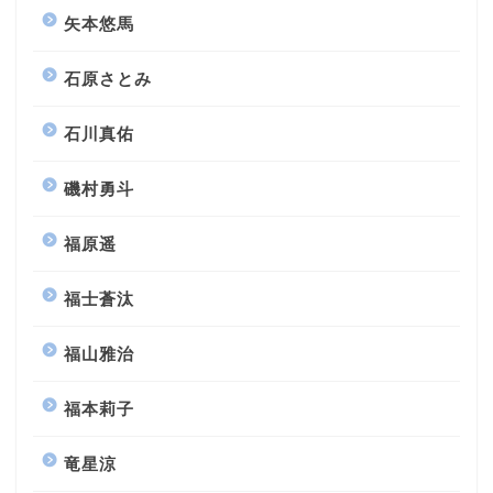
矢本悠馬
石原さとみ
石川真佑
磯村勇斗
福原遥
福士蒼汰
福山雅治
福本莉子
竜星涼