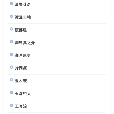
清野菜名
渡邊圭祐
渡部建
満島真之介
瀬戸康史
片岡凛
玉木宏
玉森裕太
王貞治