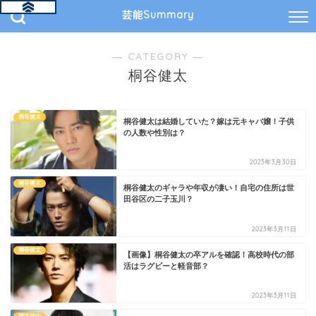
芸能Summary
― CATEGORY ―
桐谷健太
桐谷健太
桐谷健太は結婚していた？嫁は元キャバ嬢！子供
の人数や性別は？
2023年3月30日
桐谷健太
桐谷健太のギャラや年収が凄い！自宅の住所は世
田谷区の二子玉川？
2023年3月11日
桐谷健太
【画像】桐谷健太の卒アルを確認！高校時代の部
活はラグビーと軽音部？
2023年3月11日