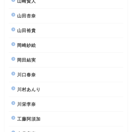
山崎賢人
山田杏奈
山田裕貴
岡崎紗絵
岡田結実
川口春奈
川村あんり
川栄李奈
工藤阿須加