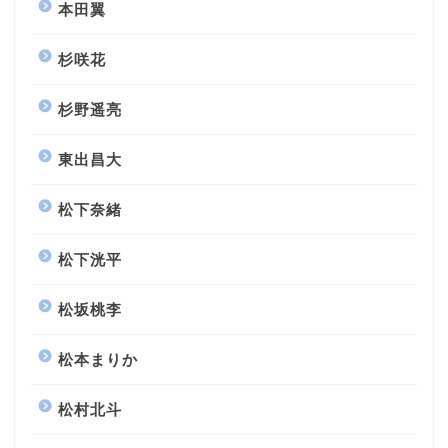
本田翼
杉咲花
杉野遥亮
東出昌大
松下奈緒
松下洸平
松坂桃李
松本まりか
松村北斗