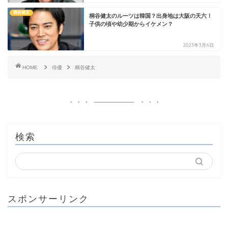
桐谷健太
桐谷健太のルーツは韓国？出身地は大阪の天六！
子供の頃や幼少期からイケメン？
2023年3月6日
HOME
俳優
桐谷健太
検索
スポンサーリンク