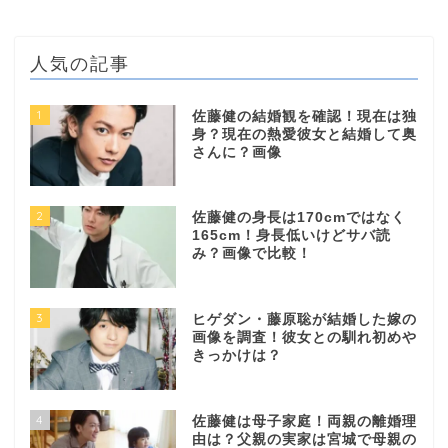
人気の記事
1
佐藤健の結婚観を確認！現在は独
身？現在の熱愛彼女と結婚して奥
さんに？画像
2
佐藤健の身長は170cmではなく
165cm！身長低いけどサバ読
み？画像で比較！
3
ヒゲダン・藤原聡が結婚した嫁の
画像を調査！彼女との馴れ初めや
きっかけは？
4
佐藤健は母子家庭！両親の離婚理
由は？父親の実家は宮城で母親の