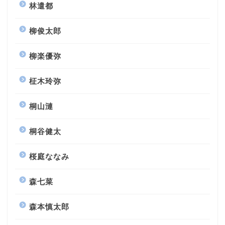
林遣都
柳俊太郎
柳楽優弥
柾木玲弥
桐山漣
桐谷健太
桜庭ななみ
森七菜
森本慎太郎