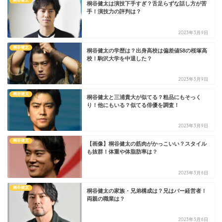
桐谷健太
桐谷健太は演技下手すぎ？舌足らずな話し方が苦
手！演技力の評判は？
2023年3月9日
桐谷健太
桐谷健太の学歴は？出身高校は偏差値58の桜塚高
校！駒沢大学を中退した？
2023年3月9日
桐谷健太
桐谷健太と三浦貴大が似てる？粗品にもそっく
り！他にもいる？似てる俳優を調査！
2023年3月9日
桐谷健太
【画像】桐谷健太の筋肉がかっこいい？スタイル
も抜群！体重や体脂肪率は？
2023年3月6日
桐谷健太
桐谷健太の家族・兄弟構成は？兄はバー経営者！
両親の職業は？
2023年3月6日