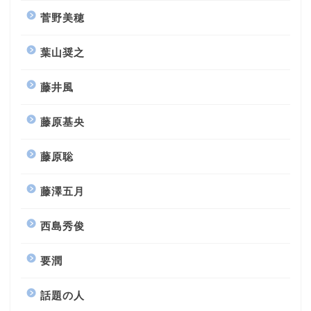
菅野美穂
葉山奨之
藤井風
藤原基央
藤原聡
藤澤五月
西島秀俊
要潤
話題の人