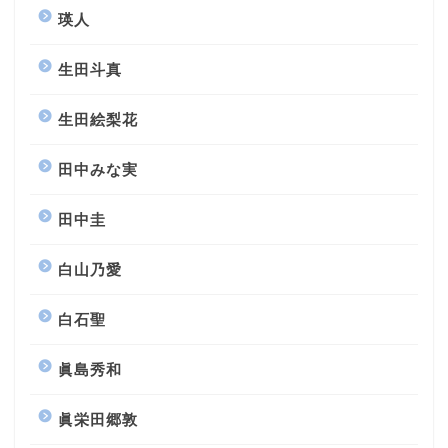
瑛人
生田斗真
生田絵梨花
田中みな実
田中圭
白山乃愛
白石聖
眞島秀和
眞栄田郷敦