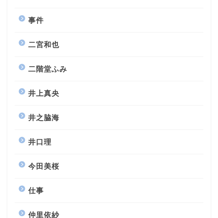
事件
二宮和也
二階堂ふみ
井上真央
井之脇海
井口理
今田美桜
仕事
仲里依紗