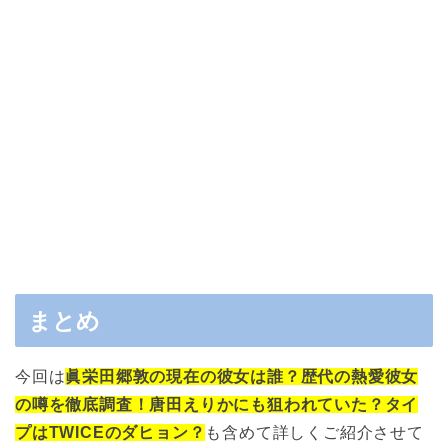
まとめ
今回は
眞栄田郷敦の現在の彼女は誰？歴代の熱愛彼女
の噂を徹底調査！唐田えりかにも狙われていた？タイ
プはTWICEのダヒョン？
も含めて詳しくご紹介させて