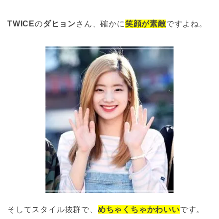
TWICE
の
ダヒョン
さん、確かに
笑顔が素敵
ですよね。
そしてスタイル抜群で、
めちゃくちゃかわいい
です。