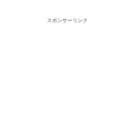
スポンサーリンク