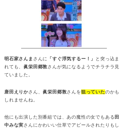
明石家さんま
さんに
「すぐ浮気するー！」
と突っ込ま
れても、
眞栄田郷敦
さんが気になるようでチラチラ見
ていました。
唐田えりか
さん、
眞栄田郷敦
さんを
狙っていた
のかも
しれませんね。
他にも出演した別番組では、あの魔性の女でもある
田
中みな実
さんにかわいい仕草でアピールされたりもし