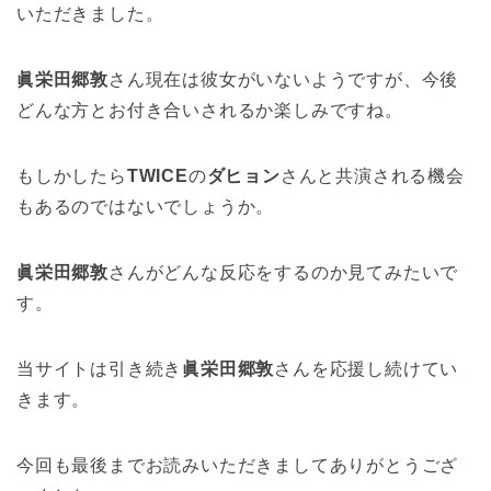
いただきました。
眞栄田郷敦
さん現在は彼女がいないようですが、今後
どんな方とお付き合いされるか楽しみですね。
もしかしたら
TWICE
の
ダヒョン
さんと共演される機会
もあるのではないでしょうか。
眞栄田郷敦
さんがどんな反応をするのか見てみたいで
す。
当サイトは引き続き
眞栄田郷敦
さんを応援し続けてい
きます。
今回も最後までお読みいただきましてありがとうござ