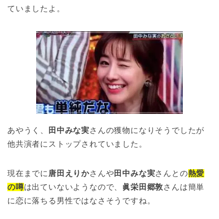
ていましたよ。
あやうく、
田中みな実
さんの獲物になりそうでしたが
他共演者にストップされていました。
現在までに
唐田えりか
さんや
田中みな実
さんとの
熱愛
の噂
は出ていないようなので、
眞栄田郷敦
さんは簡単
に恋に落ちる男性ではなさそうですね。