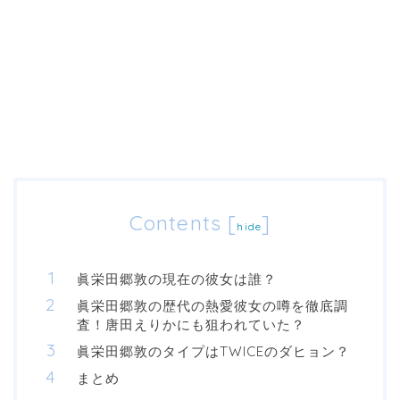
Contents
[
]
hide
眞栄田郷敦の現在の彼女は誰？
眞栄田郷敦の歴代の熱愛彼女の噂を徹底調
査！唐田えりかにも狙われていた？
眞栄田郷敦のタイプはTWICEのダヒョン？
まとめ