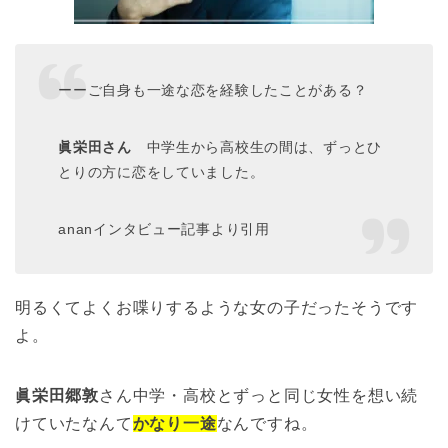
ーーご自身も一途な恋を経験したことがある？
眞栄田さん
中学生から高校生の間は、ずっとひ
とりの方に恋をしていました。
ananインタビュー記事より引用
明るくてよくお喋りするような女の子だったそうです
よ。
眞栄田郷敦
さん中学・高校とずっと同じ女性を想い続
けていたなんて
かなり一途
なんですね。