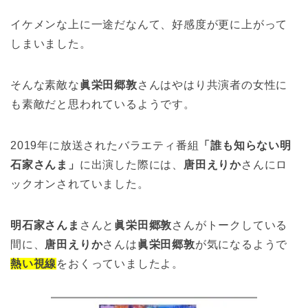
イケメンな上に一途だなんて、好感度が更に上がって
しまいました。
そんな素敵な
眞栄田郷敦
さんはやはり共演者の女性に
も素敵だと思われているようです。
2019年に放送されたバラエティ番組
「誰も知らない明
石家さんま」
に出演した際には、
唐田えりか
さんにロ
ックオンされていました。
明石家さんま
さんと
眞栄田郷敦
さんがトークしている
間に、
唐田えりか
さんは
眞栄田郷敦
が気になるようで
熱い視線
をおくっていましたよ。