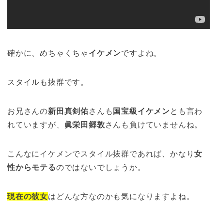
確かに、めちゃくちゃ
イケメン
ですよね。
スタイルも抜群です。
お兄さんの
新田真剣佑
さんも
国宝級イケメン
とも言わ
れていますが、
眞栄田郷敦
さんも負けていませんね。
こんなにイケメンでスタイル抜群であれば、かなり
女
性からモテる
のではないでしょうか。
現在の彼女
はどんな方なのかも気になりますよね。