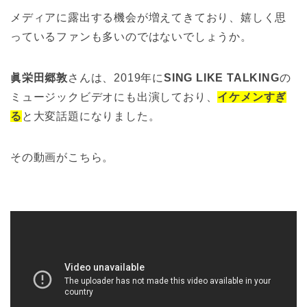
メディアに露出する機会が増えてきており、嬉しく思
っているファンも多いのではないでしょうか。
眞栄田郷敦
さんは、2019年に
SING LIKE TALKING
の
ミュージックビデオにも出演しており、
イケメンすぎ
る
と大変話題になりました。
その動画がこちら。