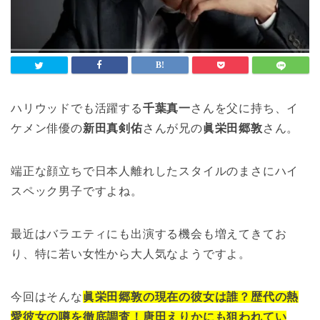
ハリウッドでも活躍する
千葉真一
さんを父に持ち、イ
ケメン俳優の
新田真剣佑
さんが兄の
眞栄田郷敦
さん。
端正な顔立ちで日本人離れしたスタイルのまさにハイ
スペック男子ですよね。
最近はバラエティにも出演する機会も増えてきてお
り、特に若い女性から大人気なようですよ。
今回はそんな
眞栄田郷敦の現在の彼女は誰？歴代の熱
愛彼女の噂を徹底調査！唐田えりかにも狙われてい