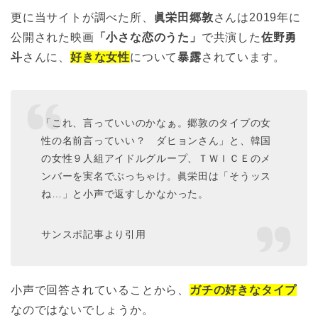
更に当サイトが調べた所、
眞栄田郷敦
さんは2019年に
公開された映画
「小さな恋のうた」
で共演した
佐野勇
斗
さんに、
好きな女性
について
暴露
されています。
「これ、言っていいのかなぁ。郷敦のタイプの女
性の名前言っていい？ ダヒョンさん」と、韓国
の女性９人組アイドルグループ、ＴＷＩＣＥのメ
ンバーを実名でぶっちゃけ。眞栄田は「そうッス
ね…」と小声で返すしかなかった。
サンスポ記事より引用
小声で回答されていることから、
ガチの好きなタイプ
なのではないでしょうか。