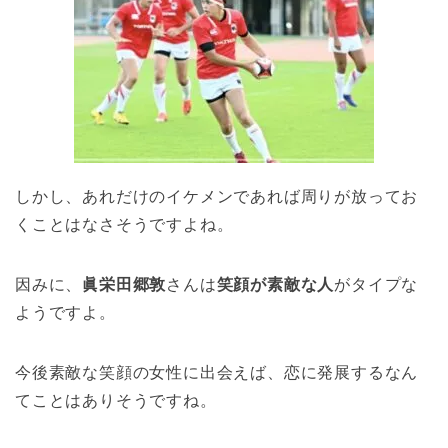
しかし、あれだけのイケメンであれば周りが放ってお
くことはなさそうですよね。
因みに、
眞栄田郷敦
さんは
笑顔が素敵な人
がタイプな
ようですよ。
今後素敵な笑顔の女性に出会えば、恋に発展するなん
てことはありそうですね。