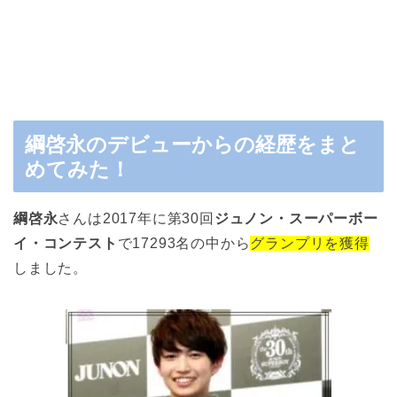
綱啓永のデビューからの経歴をまと
めてみた！
綱啓永
さんは2017年に第30回
ジュノン・スーパーボー
イ・コンテスト
で17293名の中から
グランプリを獲得
しました。