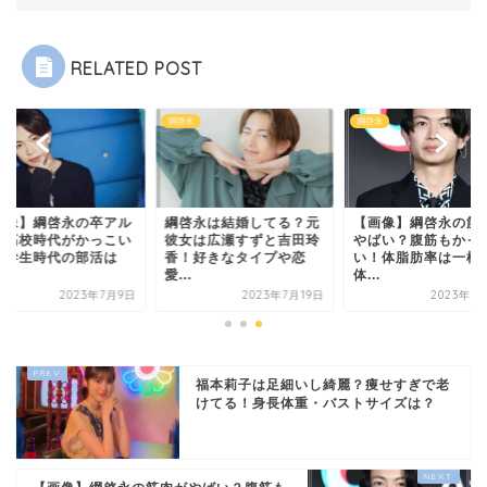
RELATED POST
永
綱啓永
綱啓永
画像】綱啓永の卒アル
綱啓永は結婚してる？元
【画像】綱啓永の筋
？高校時代がかっこい
彼女は広瀬すずと吉田玲
やばい？腹筋もかっ
！学生時代の部活は
香！好きなタイプや恋
い！体脂肪率は一桁
.
愛...
体...
2023年7月9日
2023年7月19日
2023年7
福本莉子は足細いし綺麗？痩せすぎで老
けてる！身長体重・バストサイズは？