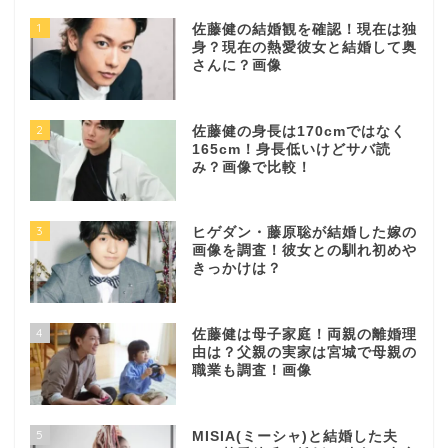
1
佐藤健の結婚観を確認！現在は独
身？現在の熱愛彼女と結婚して奥
さんに？画像
2
佐藤健の身長は170cmではなく
165cm！身長低いけどサバ読
み？画像で比較！
3
ヒゲダン・藤原聡が結婚した嫁の
画像を調査！彼女との馴れ初めや
きっかけは？
4
佐藤健は母子家庭！両親の離婚理
由は？父親の実家は宮城で母親の
職業も調査！画像
5
MISIA(ミーシャ)と結婚した夫