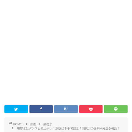
HOME
俳優
綱啓永
綱啓永はダンスと歌上手い！演技は下手で残念？演技力の評判や経歴を確認！