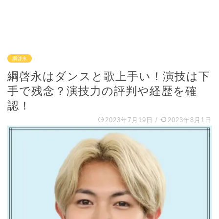
綱啓永
綱啓永はダンスと歌上手い！演技は下
手で残念？演技力の評判や経歴を確
認！
2023年7月19日
/
2023年8月1日