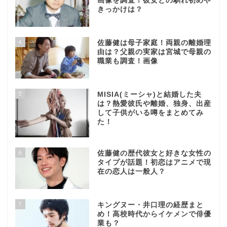
画像を調査！彼女との馴れ初めや
きっかけは？
4
佐藤健は母子家庭！両親の離婚理
由は？父親の実家は宮城で母親の
職業も調査！画像
5
MISIA(ミーシャ)と結婚した夫
は？熱愛彼氏や離婚、独身、出産
して子供がいる噂をまとめてみ
た！
6
佐藤健の歴代彼女と好きな女性の
タイプが話題！初恋はアニメで現
在の恋人は一般人？
7
キングヌー・井口理の経歴まと
め！高校時代からイケメンで俳優
業も？