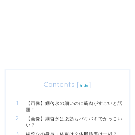
Contents
[
]
hide
【画像】綱啓永の細いのに筋肉がすごいと話
題！
【画像】綱啓永は腹筋もバキバキでかっこい
い？
綱啓永の身長・体重は？体脂肪率は一桁？