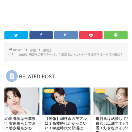
HOME
俳優
綱啓永
【画像】綱啓永の筋肉がやばい？腹筋もかっこいい！体脂肪率は一桁で体重は？
RELATED POST
永
綱啓永
綱啓永
啓永の出身地は千葉県
【画像】綱啓永の卒アル
綱啓永は結婚してる
橋市！実家暮らしでお
は？高校時代がかっこい
彼女は広瀬すずと吉
持ち？幼少期もかわ
い！学生時代の部活は
香！好きなタイプや