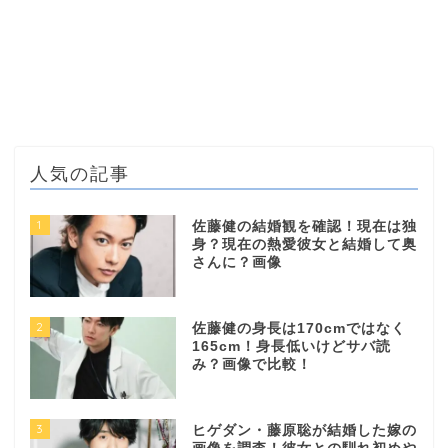
人気の記事
1
佐藤健の結婚観を確認！現在は独
身？現在の熱愛彼女と結婚して奥
さんに？画像
2
佐藤健の身長は170cmではなく
165cm！身長低いけどサバ読
み？画像で比較！
3
ヒゲダン・藤原聡が結婚した嫁の