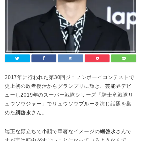
2017年に行われた第30回ジュノンボーイコンテストで
史上初の敗者復活からグランプリに輝き、芸能界デビ
ューし2019年のスーパー戦隊シリーズ「騎士竜戦隊リ
ュウソウジャー」でリュウソウブルーを演じ話題を集
めた
綱啓永
さん。
端正な顔立ちで小顔で華奢なイメージの
綱啓永
さんで
すが実は筋肉がすごいことになっているようなんで