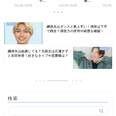
.
サ...
愛...
2023年7月9日
2023年7月9日
2023年7
綱啓永はダンスと歌上手い！演技は下手
で残念？演技力の評判や経歴を確認！
綱啓永は結婚してる？元彼女は広瀬すず
と吉田玲香！好きなタイプや恋愛観は？
検索