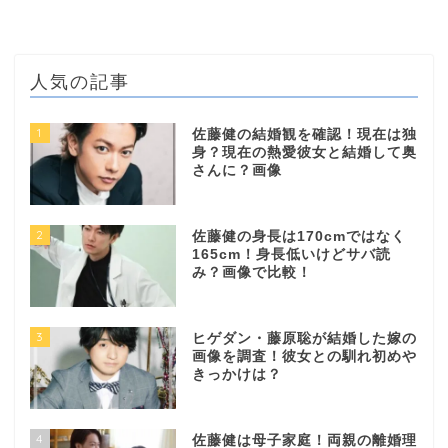
人気の記事
1
佐藤健の結婚観を確認！現在は独
身？現在の熱愛彼女と結婚して奥
さんに？画像
2
佐藤健の身長は170cmではなく
165cm！身長低いけどサバ読
み？画像で比較！
3
ヒゲダン・藤原聡が結婚した嫁の
画像を調査！彼女との馴れ初めや
きっかけは？
4
佐藤健は母子家庭！両親の離婚理