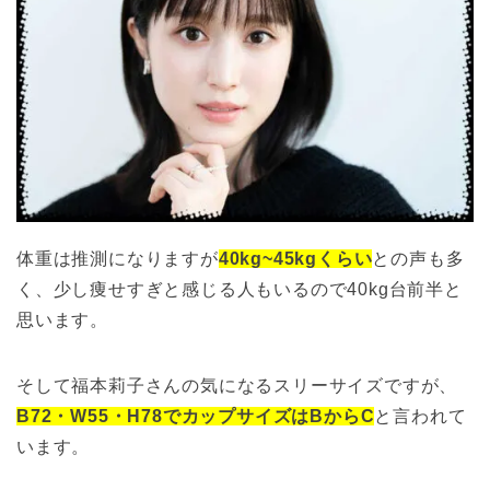
体重は推測になりますが
40kg~45kgくらい
との声も多
く、少し痩せすぎと感じる人もいるので40kg台前半と
思います。
そして福本莉子さんの気になるスリーサイズですが、
B72・W55・H78でカップサイズはBからC
と言われて
います。