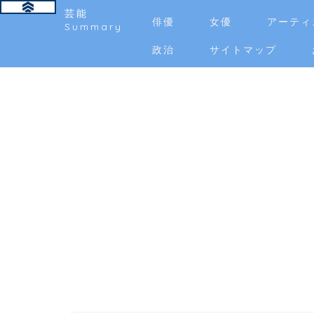
芸能
俳優
女優
アーティ
Summary
政治
サイトマップ