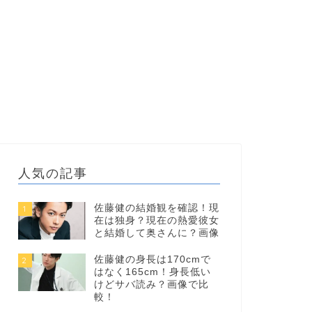
人気の記事
佐藤健の結婚観を確認！現
1
在は独身？現在の熱愛彼女
と結婚して奥さんに？画像
佐藤健の身長は170cmで
2
はなく165cm！身長低い
けどサバ読み？画像で比
較！