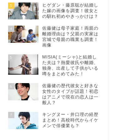
ヒゲダン・藤原聡が結婚し
3
た嫁の画像を調査！彼女と
の馴れ初めやきっかけは？
佐藤健は母子家庭！両親の
4
離婚理由は？父親の実家は
宮城で母親の職業も調査！
画像
MISIA(ミーシャ)と結婚し
5
た夫は？熱愛彼氏や離婚、
独身、出産して子供がいる
噂をまとめてみた！
佐藤健の歴代彼女と好きな
6
女性のタイプが話題！初恋
はアニメで現在の恋人は一
般人？
キングヌー・井口理の経歴
7
まとめ！高校時代からイケ
メンで俳優業も？