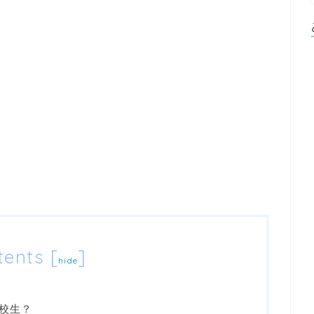
tents
[
]
hide
校生？