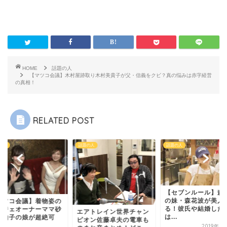
HOME
話題の人
【マツコ会議】木村屋跡取り木村美貴子が父・信義をクビ？真の悩みは赤字経営
の真相！
RELATED POST
の人
話題の人
話題の人
【セブンルール】森
の妹・森花波が美人
マツコ会議】着物姿の
る！彼氏や結婚した
アジェオーナーママ砂
エアトレイン世界チャン
は...
真由子の娘が超絶可
ピオン佐藤卓夫の電車も
.
2019年9