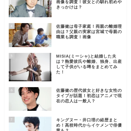
画像を調査！彼女との馴れ初めや
きっかけは？
4
佐藤健は母子家庭！両親の離婚理
由は？父親の実家は宮城で母親の
職業も調査！画像
5
MISIA(ミーシャ)と結婚した夫
は？熱愛彼氏や離婚、独身、出産
して子供がいる噂をまとめてみ
た！
6
佐藤健の歴代彼女と好きな女性の
タイプが話題！初恋はアニメで現
在の恋人は一般人？
7
キングヌー・井口理の経歴まと
め！高校時代からイケメンで俳優
業も？