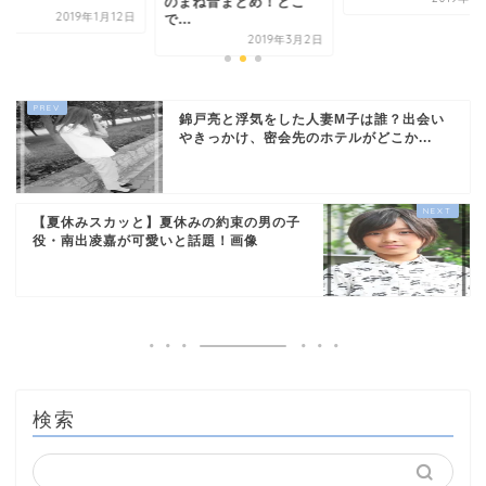
のまね音まとめ！どこ
2019年1月12日
で...
2019年3月2日
錦戸亮と浮気をした人妻M子は誰？出会い
やきっかけ、密会先のホテルがどこか...
【夏休みスカッと】夏休みの約束の男の子
役・南出凌嘉が可愛いと話題！画像
検索