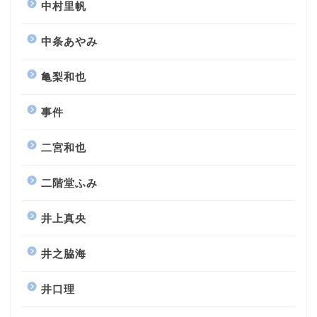
中村里帆
中条あやみ
亀梨和也
事件
二宮和也
二階堂ふみ
井上真央
井之脇海
井口理