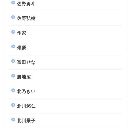
佐野勇斗
佐野弘樹
作家
俳優
冨田せな
勝地涼
北乃きい
北川悠仁
北川景子