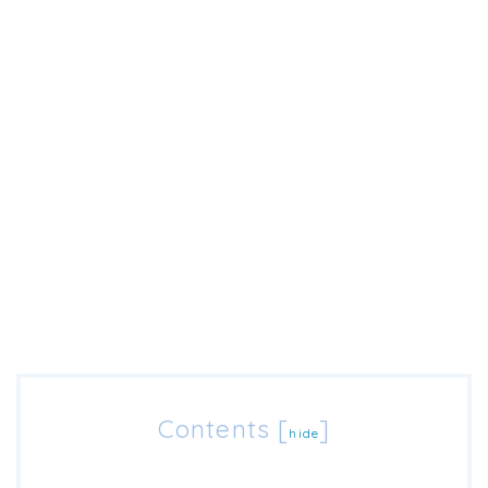
Contents
[
]
hide