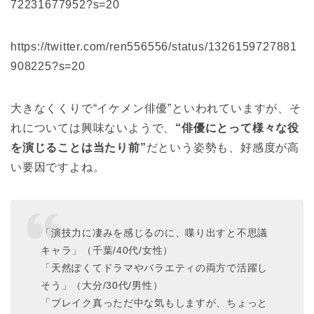
72231677952?s=20
https://twitter.com/ren556556/status/1326159727881
908225?s=20
大きなくくりで“イケメン俳優”といわれていますが、そ
れについては興味ないようで、
“俳優にとって様々な役
を演じることは当たり前”
だという姿勢も、好感度が高
い要因ですよね。
「演技力に凄みを感じるのに、喋り出すと不思議
キャラ」（千葉/40代/女性）
「天然ぽくてドラマやバラエティの両方で活躍し
そう」（大分/30代/男性）
「ブレイク真っただ中な気もしますが、ちょっと