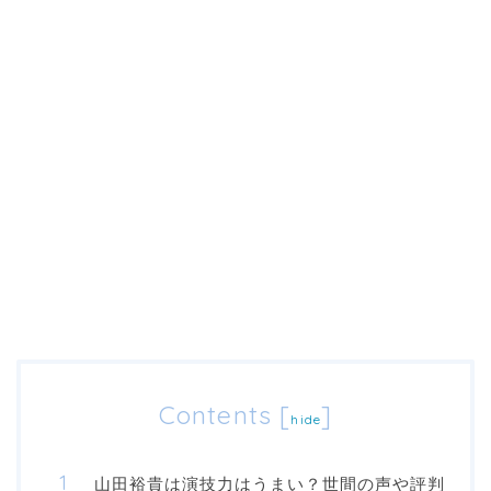
Contents
[
]
hide
山田裕貴は演技力はうまい？世間の声や評判