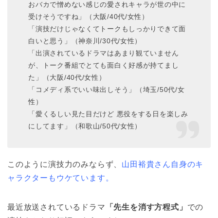
おバカで憎めない感じの愛されキャラが世の中に
受けそうですね」（大阪/40代/女性）
「演技だけじゃなくてトークもしっかりできて面
白いと思う」（神奈川/30代/女性）
「出演されているドラマはあまり観ていません
が、トーク番組でとても面白く好感が持てまし
た」（大阪/40代/女性）
「コメディ系でいい味出しそう」（埼玉/50代/女
性）
「愛くるしい見た目だけど 悪役をする日を楽しみ
にしてます」（和歌山/50代/女性）
このように演技力のみならず、
山田裕貴さん自身のキ
ャラクターもウケています。
最近放送されているドラマ
「先生を消す方程式」
での