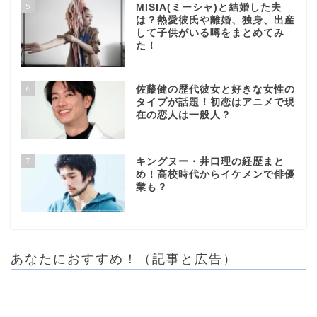
5
MISIA(ミーシャ)と結婚した夫
は？熱愛彼氏や離婚、独身、出産
して子供がいる噂をまとめてみ
た！
6
佐藤健の歴代彼女と好きな女性の
タイプが話題！初恋はアニメで現
在の恋人は一般人？
7
キングヌー・井口理の経歴まと
め！高校時代からイケメンで俳優
業も？
あなたにおすすめ！（記事と広告）