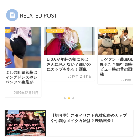
RELATED POST
ティスト
アーティスト
アーティスト
LiSAが年齢の割におば
ヒゲダン・藤原聡が
さんに見えない？細いの
痩せた？銀行員時代
にカップもある！画像
ビュー時の昔の画像
川きよしの紅白衣装は
確...
2019年12月11日
ェディングドレスやシ
2019年11
ートパンツ？生足が
.
2019年12月14日
【初耳学】スタイリスト丸林広奈のカップ
や小顔なメイク方法は？表紙画像！