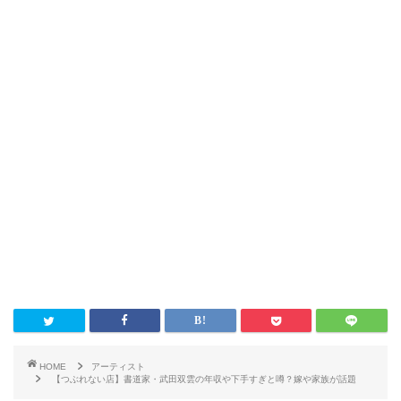
HOME
アーティスト
【つぶれない店】書道家・武田双雲の年収や下手すぎと噂？嫁や家族が話題