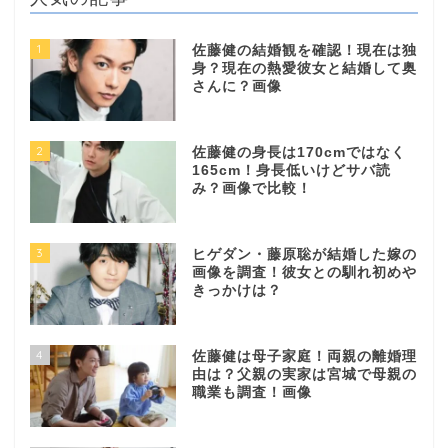
1
佐藤健の結婚観を確認！現在は独
身？現在の熱愛彼女と結婚して奥
さんに？画像
2
佐藤健の身長は170cmではなく
165cm！身長低いけどサバ読
み？画像で比較！
3
ヒゲダン・藤原聡が結婚した嫁の
画像を調査！彼女との馴れ初めや
きっかけは？
4
佐藤健は母子家庭！両親の離婚理
由は？父親の実家は宮城で母親の
職業も調査！画像