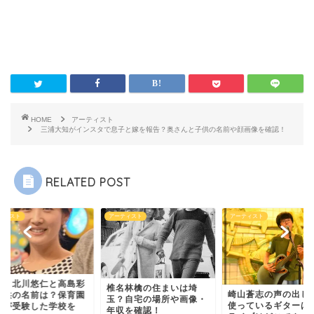
HOME
アーティスト
三浦大知がインスタで息子と嫁を報告？奥さんと子供の名前や顔画像を確認！
RELATED POST
ティスト
アーティスト
アーティスト
ず・北川悠仁と高島彩
椎名林檎の住まいは埼
崎山蒼志の声の出し
子供の名前は？保育園
玉？自宅の場所や画像・
使っているギターは
娘が受験した学校を
年収を確認！