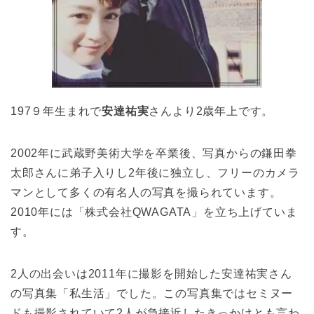
197９年生まれで
安達祐実
さんより2歳年上です。
2002年に武蔵野美術大学を卒業後、写真からの鎌田拳
太郎さんに弟子入りし2年後に独立し、フリーのカメラ
マンとして多くの有名人の写真を撮られています。
2010年には「株式会社QWAGATA」を立ち上げていま
す。
2人の出会いは2011年に撮影を開始した安達祐実さん
の写真集「私生活」でした。この写真集ではセミヌー
ドも撮影されていて2人が急接近したきっかけとも言わ