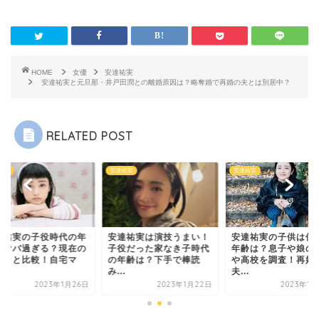
HOME
女優
安達祐実
安達祐実と元旦那・井戸田潤との離婚原因は？略奪婚で再婚の夫とは別居中？
RELATED POST
祐実
安達祐実
安達祐実
達祐実の子役時代の年
安達祐実は演技うまい！
安達祐実の子供は何
がヤバ過ぎる？現在の
子役だった家なき子時代
年齢は？息子や娘の
ャラと比較！自宅マ
の年齢は？下手で棒読
や高校を調査！再婚
.
み...
夫...
2023年1月26日
2023年1月22日
2023年1月