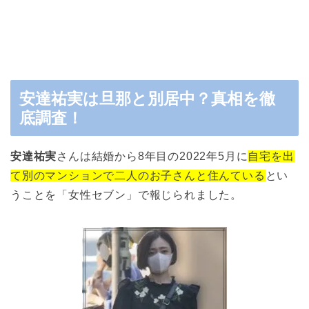
安達祐実は旦那と別居中？真相を徹
底調査！
安達祐実
さんは結婚から8年目の2022年5月に
自宅を出
て別のマンションで二人のお子さんと住んている
とい
うことを「女性セブン」で報じられました。