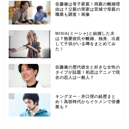
4
佐藤健は母子家庭！両親の離婚理
由は？父親の実家は宮城で母親の
職業も調査！画像
5
MISIA(ミーシャ)と結婚した夫
は？熱愛彼氏や離婚、独身、出産
して子供がいる噂をまとめてみ
た！
6
佐藤健の歴代彼女と好きな女性の
タイプが話題！初恋はアニメで現
在の恋人は一般人？
7
キングヌー・井口理の経歴まと
め！高校時代からイケメンで俳優
業も？