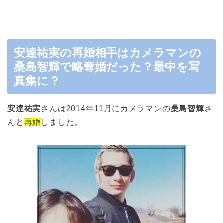
安達祐実の再婚相手はカメラマンの
桑島智輝で略奪婚だった？最中を写
真集に？
安達祐実
さんは2014年11月にカメラマンの
桑島智輝
さ
んと
再婚
しました。