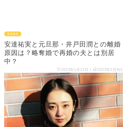
安達祐実
安達祐実と元旦那・井戸田潤との離婚
原因は？略奪婚で再婚の夫とは別居
中？
2023年1月22日
/
2023年2月9日