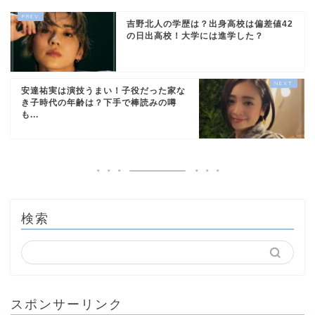
吉野北人の学歴は？出身高校は偏差値42
の日出高校！大学には進学した？
安達祐実は演技うまい！子役だった家な
き子時代の年齢は？下手で棒読みの噂
も...
検索
スポンサーリンク