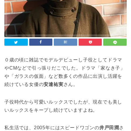
０歳の頃に雑誌でモデルデビューし子役としてドラマ
やCMなどで引っ張りだこでした。ドラマ「家なき子」
や「ガラスの仮面」など数多くの作品に出演し活躍を
続けている女優の
安達祐実
さん。
子役時代から可愛いルックスでしたが、現在でも美し
いルックスをキープし続けていますよね。
私生活では、2005年にはスピードワゴンの
井戸田潤
さ