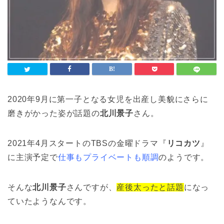
2020年9月に第一子となる女児を出産し美貌にさらに
磨きがかった姿が話題の
北川景子
さん。
2021年4月スタートのTBSの金曜ドラマ『
リコカツ
』
に主演予定で
仕事もプライベートも順調
のようです。
そんな
北川景子
さんですが、
産後太ったと話題
になっ
ていたようなんです。