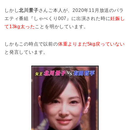
しかし
北川景子
さんご本人が、2020年11月放送のバラ
エティ番組『しゃべくり007』に出演された時に
妊娠し
て13kg太った
ことを明かしています。
しかもこの時点で以前の
体重よりまだ5kg戻っていない
と発言しています。