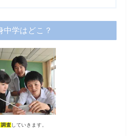
身中学はどこ？
て調査
していきます。