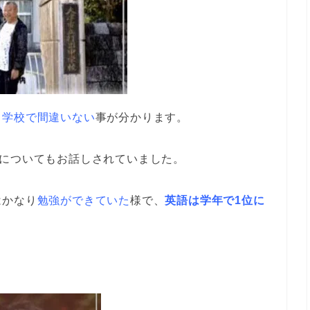
中学校で間違いない
事が分かります。
についてもお話しされていました。
はかなり
勉強ができていた
様で、
英語は学年で1位に