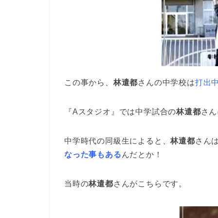
この事から、
林遣都
さんの中学校は
打出
『Aスタジオ』では中学試合の
林遣都
さん
中学時代の同級生によると、
林遣都
さん
なった事もある
んだとか！
当時の
林遣都
さんがこちらです。