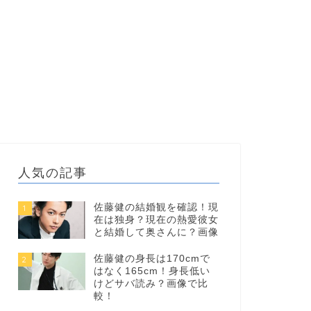
人気の記事
佐藤健の結婚観を確認！現
1
在は独身？現在の熱愛彼女
と結婚して奥さんに？画像
佐藤健の身長は170cmで
2
はなく165cm！身長低い
けどサバ読み？画像で比
較！