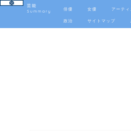
芸能
俳優
女優
アーティ
Summary
政治
サイトマップ