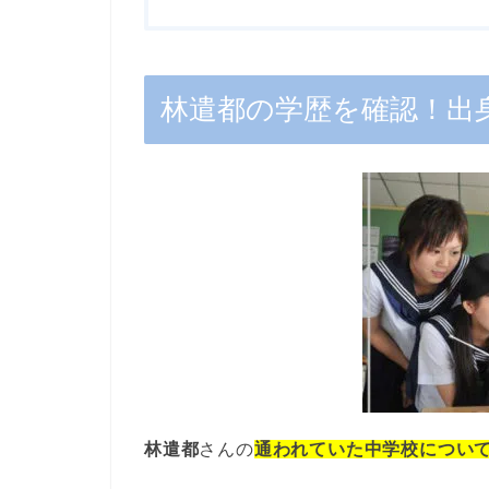
林遣都の学歴を確認！出
林遣都
さんの
通われていた中学校につい