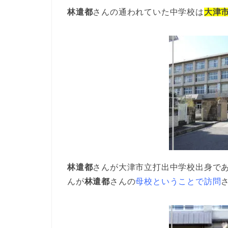
林遣都
さんの通われていた中学校は
大津
林遣都
さんが大津市立打出中学校出身で
んが
林遣都
さんの
母校ということで訪問