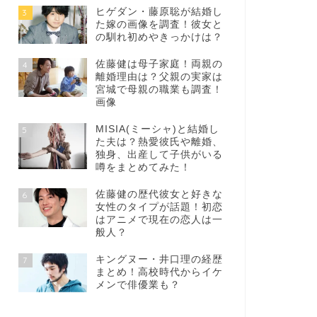
ヒゲダン・藤原聡が結婚し
3
た嫁の画像を調査！彼女と
の馴れ初めやきっかけは？
佐藤健は母子家庭！両親の
4
離婚理由は？父親の実家は
宮城で母親の職業も調査！
画像
MISIA(ミーシャ)と結婚し
5
た夫は？熱愛彼氏や離婚、
独身、出産して子供がいる
噂をまとめてみた！
佐藤健の歴代彼女と好きな
6
女性のタイプが話題！初恋
はアニメで現在の恋人は一
般人？
キングヌー・井口理の経歴
7
まとめ！高校時代からイケ
メンで俳優業も？