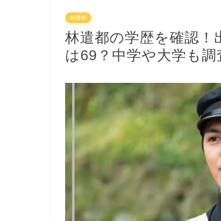
林遣都
林遣都の学歴を確認！
は69？中学や大学も調