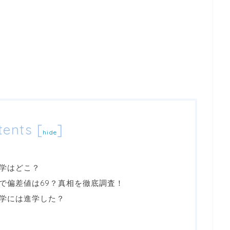
tents
[
]
hide
学はどこ？
で偏差値は69？真相を徹底調査！
学には進学した？