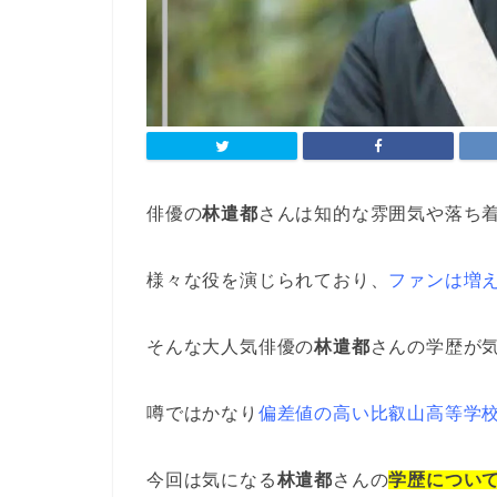
俳優の
林遣都
さんは知的な雰囲気や落ち
様々な役を演じられており、
ファンは増
そんな大人気俳優の
林遣都
さんの学歴が
噂ではかなり
偏差値の高い比叡山高等学
今回は気になる
林遣都
さんの
学歴につい