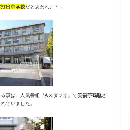
市打出中学校
だと思われます。
ある事は、人気番組『Aスタジオ』で
笑福亭鶴瓶
さ
されていました。