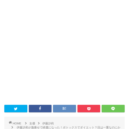
HOME
女優
伊藤沙莉
伊藤沙莉が激痩せで綺麗になった！ボトックスでダイエット？目は一重なのにか