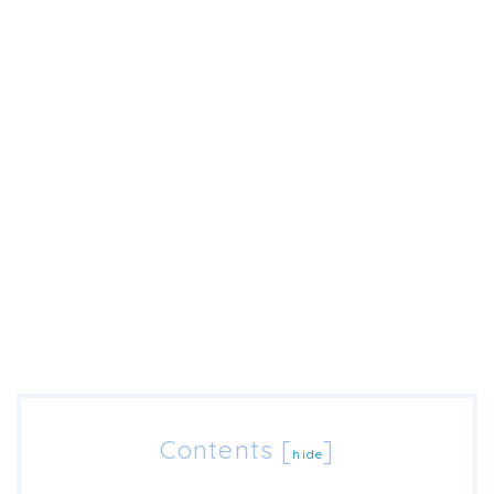
Contents
[
]
hide