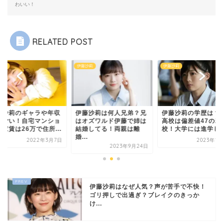
わいい！
RELATED POST
藤沙莉
伊藤沙莉
伊藤沙莉
藤沙莉は何人兄弟？兄
伊藤沙莉の学歴は？出身
伊藤沙莉のギャラや
オズワルド伊藤で姉は
高校は偏差値47の若松高
がすごい！自宅マン
婚してる！両親は離
校！大学には進学した...
ンの家賃は26万で住所
.
2023年10月2日
2022年
2023年9月24日
伊藤沙莉はなぜ人気？声が苦手で不快！
ゴリ押しで出過ぎ？ブレイクのきっか
け...