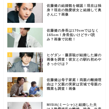
1
佐藤健の結婚観を確認！現在は独
身？現在の熱愛彼女と結婚して奥
さんに？画像
2
佐藤健の身長は170cmではなく
165cm！身長低いけどサバ読
み？画像で比較！
3
ヒゲダン・藤原聡が結婚した嫁の
画像を調査！彼女との馴れ初めや
きっかけは？
4
佐藤健は母子家庭！両親の離婚理
由は？父親の実家は宮城で母親の
職業も調査！画像
5
MISIA(ミーシャ)と結婚した夫