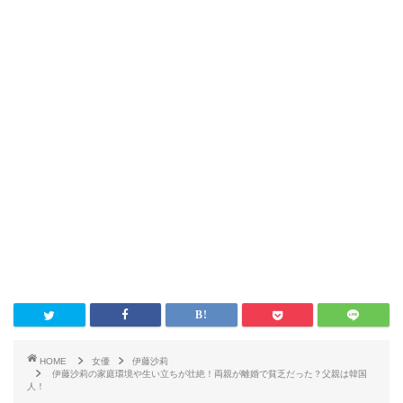
HOME
女優
伊藤沙莉
伊藤沙莉の家庭環境や生い立ちが壮絶！両親が離婚で貧乏だった？父親は韓国
人！