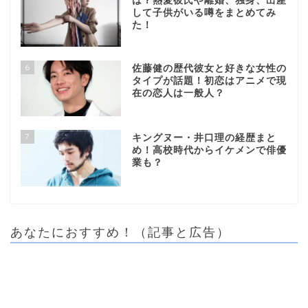
は？熱愛彼氏や離婚、独身、出産
して子供がいる噂をまとめてみ
た！
6
佐藤健の歴代彼女と好きな女性の
タイプが話題！初恋はアニメで現
在の恋人は一般人？
7
キングヌー・井口理の経歴まと
め！高校時代からイケメンで俳優
業も？
あなたにおすすめ！（記事と広告）