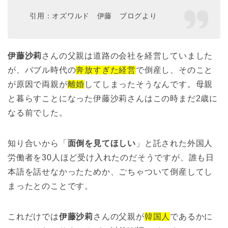
引用：オズワルド 伊藤 ブログより
伊藤沙莉
さんの父親は道路の会社を経営していました
が、バブル時代の
奔放すぎた経営
で倒産し、そのこと
が原因で両親が
離婚
してしまったそうなんです。母親
と暮らすことになった伊藤沙莉さんはこの時まだ2歳に
なる前でした。
知り合いから「
面倒を見てほしい
」と託された外国人
労働者を30人ほど受け入れた
のだそうですが、
誰も日
本語を話せなかったためか、ごちゃついて倒産
してし
まったとのことです。
これだけでは
伊藤沙莉
さんの父親が
韓国人
であるかに