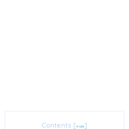
Contents
[
]
hide