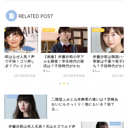
RELATED POST
沙莉
伊藤沙莉
伊藤沙莉
藤沙莉はなぜ人気？声
【画像】伊藤沙莉の卒ア
伊藤沙莉は韓国ハー
苦手で不快！ゴリ押し
ルを調査！学生時代の部
実家は千葉で母子家
出過ぎ？ブレイクの
活は？子役時代がかわ
ち？子役時代がかわ
.
い...
い...
2023年9月30日
2023年9月30日
2022年2月
二階堂ふみと山本舞香の違いは？宮崎あ
おいにもそっくり！他にもいる？似て
る...
伊藤沙莉は何人兄弟？兄はオズワルド伊