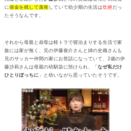
に
借金を残して蒸発
していて幼少期の生活は
壮絶
だっ
たそうなんです。
それから母親と叔母は軽トラで寝泊まりする生活で家
族には家が無く、兄の伊藤俊介さんと姉の史織さんも
兄のサッカー仲間の家にお世話になっていて、2歳の伊
藤沙莉さんは母親の幼馴染に預けられ、「
なぜ私だけ
ひとりぼっちに
」と幼いながら思っていたそうです。