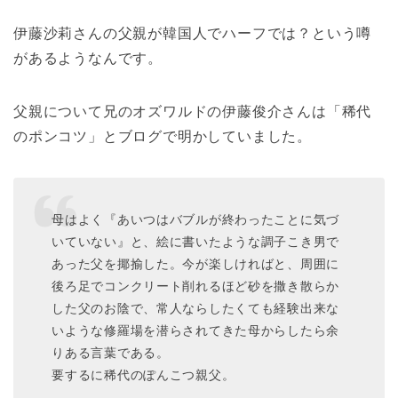
伊藤沙莉さんの父親が韓国人でハーフでは？という噂
があるようなんです。
父親について兄のオズワルドの伊藤俊介さんは「稀代
のポンコツ」とブログで明かしていました。
母はよく『あいつはバブルが終わったことに気づ
いていない』と、絵に書いたような調子こき男で
あった父を揶揄した。今が楽しければと、周囲に
後ろ足でコンクリート削れるほど砂を撒き散らか
した父のお陰で、常人ならしたくても経験出来な
いような修羅場を潜らされてきた母からしたら余
りある言葉である。
要するに稀代のぽんこつ親父。