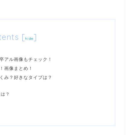
tents
[
]
hide
卒アル画像もチェック！
！画像まとめ！
くみ？好きなタイプは？
性は？