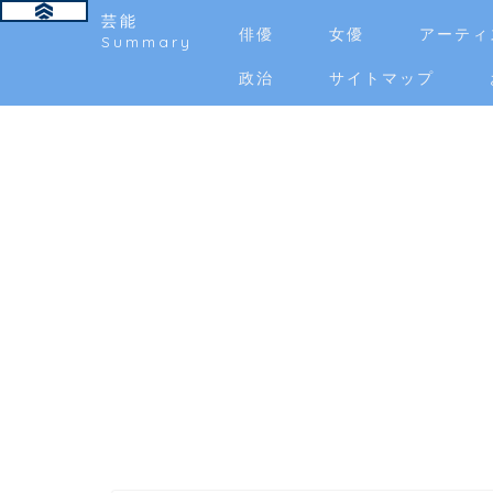
芸能
俳優
女優
アーティ
Summary
政治
サイトマップ