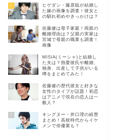
ヒゲダン・藤原聡が結婚し
3
た嫁の画像を調査！彼女と
の馴れ初めやきっかけは？
佐藤健は母子家庭！両親の
4
離婚理由は？父親の実家は
宮城で母親の職業も調査！
画像
MISIA(ミーシャ)と結婚し
5
た夫は？熱愛彼氏や離婚、
独身、出産して子供がいる
噂をまとめてみた！
佐藤健の歴代彼女と好きな
6
女性のタイプが話題！初恋
はアニメで現在の恋人は一
般人？
キングヌー・井口理の経歴
7
まとめ！高校時代からイケ
メンで俳優業も？