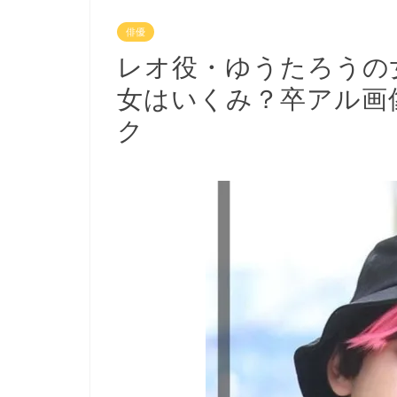
俳優
レオ役・ゆうたろうの
女はいくみ？卒アル画
ク