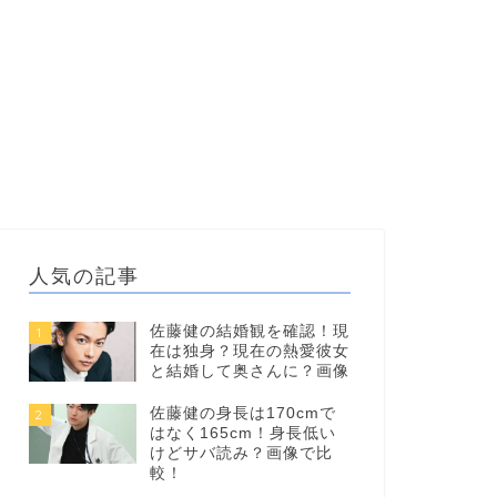
人気の記事
佐藤健の結婚観を確認！現
1
在は独身？現在の熱愛彼女
と結婚して奥さんに？画像
佐藤健の身長は170cmで
2
はなく165cm！身長低い
けどサバ読み？画像で比
較！