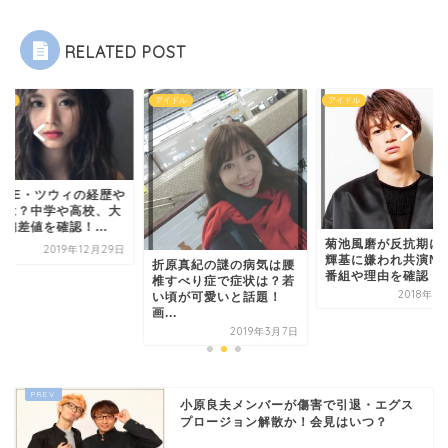
RELATED POST
ドル
アイドル
アイドル
WICE・ツウィの経歴や
歴は？中学や高校、大
偏差値を確認！...
菊池風磨が反抗期に
2019年12月29日
輝基に嫌われ共演N
折原真紀の謎の病気は腰
番組や理由を確認！
椎すべり症で症状は？若
2018年8
い頃が可愛いと話題！
画...
2019年3月7日
小原良夫メンバーが傷害で引退・エグス
プロージョン解散か！会見はいつ？