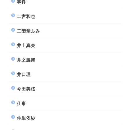
事件
二宮和也
二階堂ふみ
井上真央
井之脇海
井口理
今田美桜
仕事
仲里依紗