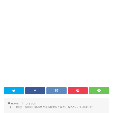
HOME
アイドル
【得損】福田明日香の学歴は高校中退？現在と昔のかわいい画像比較！