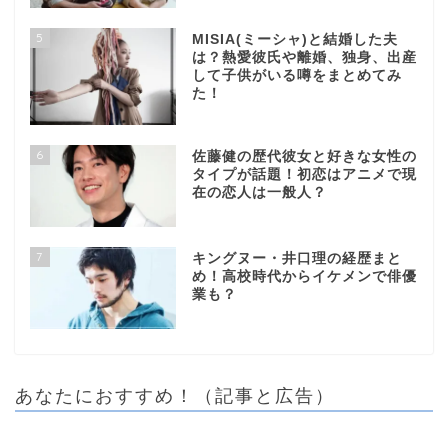
5
MISIA(ミーシャ)と結婚した夫
は？熱愛彼氏や離婚、独身、出産
して子供がいる噂をまとめてみ
た！
6
佐藤健の歴代彼女と好きな女性の
タイプが話題！初恋はアニメで現
在の恋人は一般人？
7
キングヌー・井口理の経歴まと
め！高校時代からイケメンで俳優
業も？
あなたにおすすめ！（記事と広告）