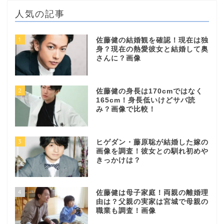
人気の記事
1
佐藤健の結婚観を確認！現在は独
身？現在の熱愛彼女と結婚して奥
さんに？画像
2
佐藤健の身長は170cmではなく
165cm！身長低いけどサバ読
み？画像で比較！
3
ヒゲダン・藤原聡が結婚した嫁の
画像を調査！彼女との馴れ初めや
きっかけは？
4
佐藤健は母子家庭！両親の離婚理
由は？父親の実家は宮城で母親の
職業も調査！画像