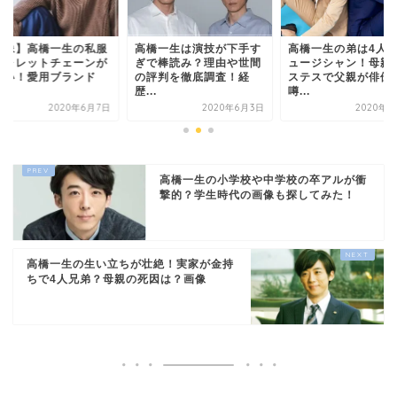
画像】高橋一生の私服
高橋一生は演技が下手す
高橋一生の弟は4人
ウォレットチェーンが
ぎで棒読み？理由や世間
ュージシャン！母親
サい！愛用ブランド
の評判を徹底調査！経
ステスで父親が俳優
.
歴...
噂...
2020年6月7日
2020年6月3日
2020年6
高橋一生の小学校や中学校の卒アルが衝
撃的？学生時代の画像も探してみた！
高橋一生の生い立ちが壮絶！実家が金持
ちで4人兄弟？母親の死因は？画像