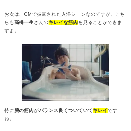
お次は、CMで披露された入浴シーンなのですが、こち
らも
高橋一生
さんの
キレイな筋肉
を見ることができま
すよ。
特に
腕の筋肉
が
バランス良くついていて
キレイ
です
ね。