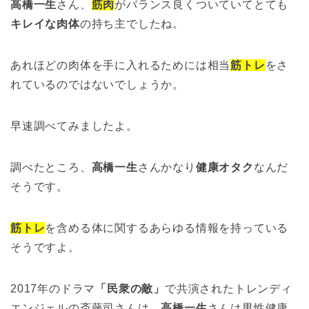
高橋一生
さん、
筋肉
がバランス良くついていてとても
キレイな肉体
の持ち主でしたね。
あれほどの肉体を手に入れるためには相当
筋トレ
をさ
れているのではないでしょうか。
早速調べてみましたよ。
調べたところ、
高橋一生
さんかなり
健康オタク
なんだ
そうです。
筋トレ
を含める体に関するあらゆる情報を持っている
そうですよ。
2017年のドラマ
「民衆の敵」
で共演されたトレンディ
エンジェルの斎藤司さんは、
高橋一生
さんは男性健康