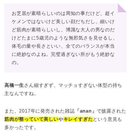
お芝居が素晴らしいのは周知の事だけど、超イ
ケメンではないけど美しい顔だちだし、細いけ
ど筋肉が素晴らしいし、博識な大人の男なのだ
けどたまに5歳児のような無邪気さを見せるし、
体毛の量や長さといい、全てのバランスが本当
に絶妙なのよね。完璧過ぎない所がもう絶妙な
の。
高橋一生
さん細すぎず、マッチョすぎない体型の持ち
主なんですね。
また、2017年に発売された雑誌
「anan」
で披露された
筋肉が整っていて美しい
や
キレイすぎた
という意見も
多かったです。