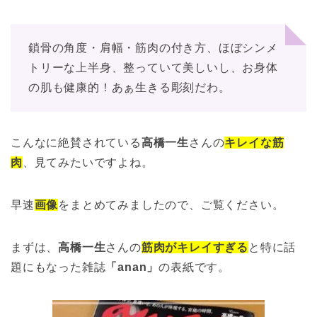
鎖骨の角度・肩幅・筋肉の付き方、ほぼシンメ
トリーな上半身、整っていて美しいし、お身体
の肌も健康的！あぁ生きる彫刻だわ。
こんなに絶賛されている
高橋一生
さんの
キレイな
筋
肉
、見てみたいですよね。
早速
画像
をまとめてみましたので、ご覧ください。
まずは、
高橋一生
さんの
筋肉がキレイすぎる
と特に話
題にもなった雑誌
「anan」
の表紙です。