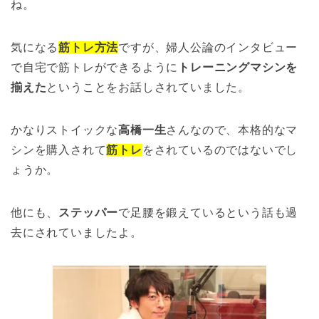
ね。
気になる
筋トレ方法
ですが、婦人公論のインタビュー
で自宅で筋トレができるように
トレーニングマシンを
揃えた
ということをお話しされていました。
かなりストイックな
高橋一生
さんなので、本格的なマ
シンを購入されて
筋トレ
をされているのではないでし
ょうか。
他にも、
ステッパー
で足腰を鍛えているという話も過
去にされていましたよ。