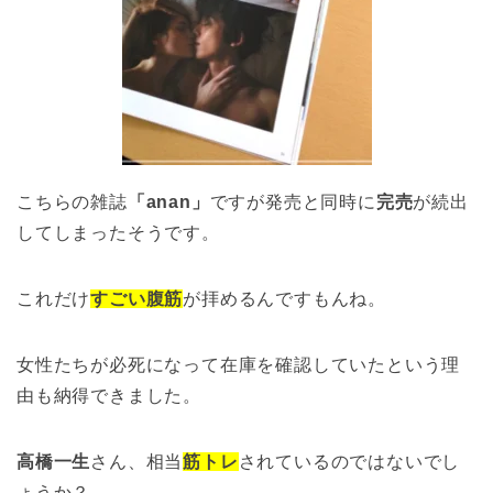
こちらの雑誌
「anan」
ですが発売と同時に
完売
が続出
してしまったそうです。
これだけ
すごい腹筋
が拝めるんですもんね。
女性たちが必死になって在庫を確認していたという理
由も納得できました。
高橋一生
さん、相当
筋トレ
されているのではないでし
ょうか？