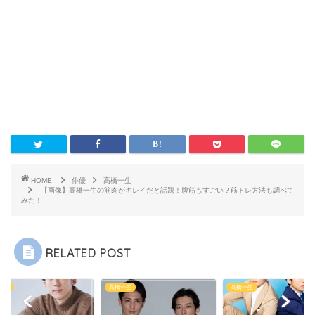
HOME
俳優
高橋一生
【画像】高橋一生の筋肉がキレイだと話題！腹筋もすごい？筋トレ方法も調べて
みた！
RELATED POST
一生
高橋一生
高橋一生