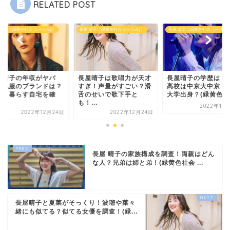
RELATED POST
 晴子（緑黄色社会 ボーカル)）
長屋 晴子（緑黄色社会 ボーカル)）
長屋 晴子（緑黄色社会 ボーカル)
屋晴子の年収がヤバ
長屋晴子は歌唱力が天才
長屋晴子の学歴は？
！私服のブランドは？
すぎ！声量がすごい？滑
高校は中京大中京！
氏と暮らす自宅を確
舌のせいで歌下手と
大学出身？(緑黄色社会
...
も！...
2022年12
2022年12月24日
2022年12月24日
長屋 晴子の家族構成を調査！両親はどん
な人？兄弟は姉と弟！(緑黄色社会 ...
長屋晴子と夏菜がそっくり！波瑠や菜々
緒にも似てる？似てる女優を調査！(緑...