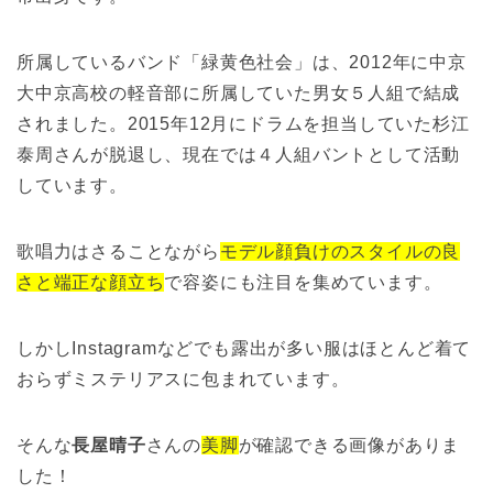
所属しているバンド「緑黄色社会」は、2012年に中京
大中京高校の軽音部に所属していた男女５人組で結成
されました。2015年12月にドラムを担当していた杉江
泰周さんが脱退し、現在では４人組バントとして活動
しています。
歌唱力はさることながら
モデル顔負けのスタイルの良
さと端正な顔立ち
で容姿にも注目を集めています。
しかしInstagramなどでも露出が多い服はほとんど着て
おらずミステリアスに包まれています。
そんな
長屋晴子
さんの
美脚
が確認できる画像がありま
した！