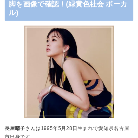
脚を画像で確認！(緑黄色社会 ボーカ
ル)
長屋晴子
さんは1995年5月28日生まれで愛知県名古屋
市出身です。