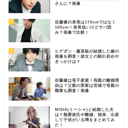
さんに？画像
2
佐藤健の身長は170cmではなく
165cm！身長低いけどサバ読
み？画像で比較！
3
ヒゲダン・藤原聡が結婚した嫁の
画像を調査！彼女との馴れ初めや
きっかけは？
4
佐藤健は母子家庭！両親の離婚理
由は？父親の実家は宮城で母親の
職業も調査！画像
5
MISIA(ミーシャ)と結婚した夫
は？熱愛彼氏や離婚、独身、出産
して子供がいる噂をまとめてみ
た！