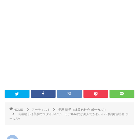
HOME
アーティスト
長屋 晴子（緑黄色社会 ボーカル)）
長屋晴子は美脚でスタイルいい！モデル時代が美人でかわいい？(緑黄色社会 ボ
ーカル)