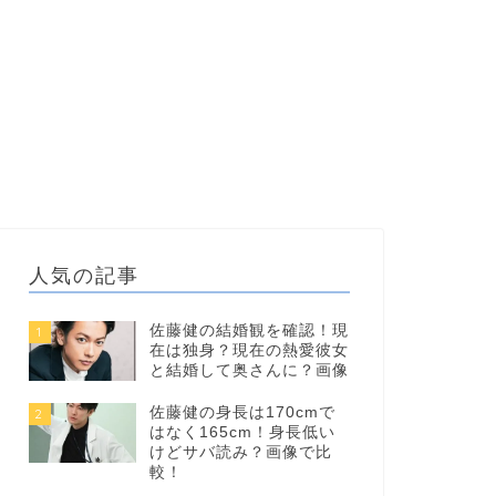
人気の記事
佐藤健の結婚観を確認！現
1
在は独身？現在の熱愛彼女
と結婚して奥さんに？画像
佐藤健の身長は170cmで
2
はなく165cm！身長低い
けどサバ読み？画像で比
較！