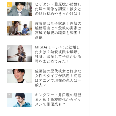
ヒゲダン・藤原聡が結婚し
3
た嫁の画像を調査！彼女と
の馴れ初めやきっかけは？
佐藤健は母子家庭！両親の
4
離婚理由は？父親の実家は
宮城で母親の職業も調査！
画像
MISIA(ミーシャ)と結婚し
5
た夫は？熱愛彼氏や離婚、
独身、出産して子供がいる
噂をまとめてみた！
佐藤健の歴代彼女と好きな
6
女性のタイプが話題！初恋
はアニメで現在の恋人は一
般人？
キングヌー・井口理の経歴
7
まとめ！高校時代からイケ
メンで俳優業も？