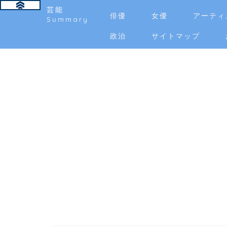
芸能
俳優
女優
アーティ
Summary
政治
サイトマップ