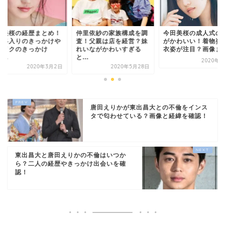
里依紗の家族構成を調
今田美桜の成人式の画像
今田美桜の経歴まと
！父親は店を経営？妹
がかわいい！着物姿や浴
芸能界入りのきっか
いながかわいすぎる
衣姿が注目？画像まとめ
ブレイクのきっかけ
.
は？...
2020年3月4日
2020年5月28日
2020年3
唐田えりかが東出昌大との不倫をインス
タで匂わせている？画像と経緯を確認！
東出昌大と唐田えりかの不倫はいつか
ら？二人の経歴やきっかけ出会いを確
認！