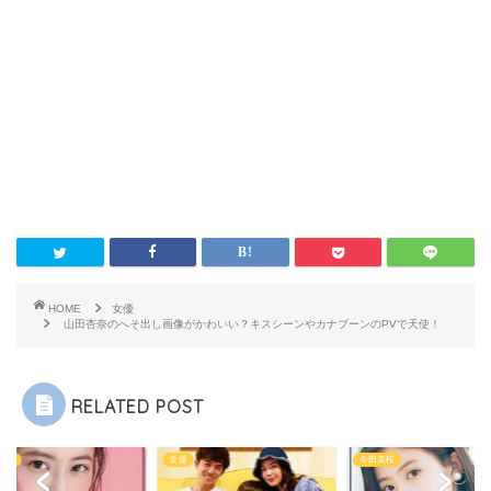
HOME
女優
山田杏奈のへそ出し画像がかわいい？キスシーンやカナブーンのPVで天使！
RELATED POST
今田美桜
今田美桜