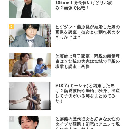
165cm！身長低いけどサバ読
み？画像で比較！
3
ヒゲダン・藤原聡が結婚した嫁の
画像を調査！彼女との馴れ初めや
きっかけは？
4
佐藤健は母子家庭！両親の離婚理
由は？父親の実家は宮城で母親の
職業も調査！画像
5
MISIA(ミーシャ)と結婚した夫
は？熱愛彼氏や離婚、独身、出産
して子供がいる噂をまとめてみ
た！
6
佐藤健の歴代彼女と好きな女性の
タイプが話題！初恋はアニメで現