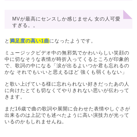
MVが最高にセンスしか感じません
女の人可愛
すぎる。。
と
満足度の高い1曲
になったようです。
ミュージックビデオ中の無邪気でかわいらしい笑顔の
中に切なそうな表情が時折入ってくるところが印象的
で、歌詞の中になる「
涙が出るよいつか君も忘れるの
かな
それでもいいと思えるほど
強くも弱くもない」
と歌い上げている様に忘れられない好きだったあの人
に向けたとても切なくてやりきれない思いが伝わって
きます。
まだ16歳で曲の歌詞や展開に合わせた表情やしぐさが
出来るのは上記でも述べたように高い演技力が光って
いるのかもしれませんね。