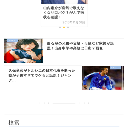
山内惠介が病気で歌えな
くなり口パク？がんで病
状を確認！
2018年11月30日
白石聖の兄弟や父親・母親など家族が話
題！出身中学や高校は日出？画像
久保竜彦がトルシエの日本代表を断った
嘘が子供すぎてウケると話題！ジャン
ク...
検索