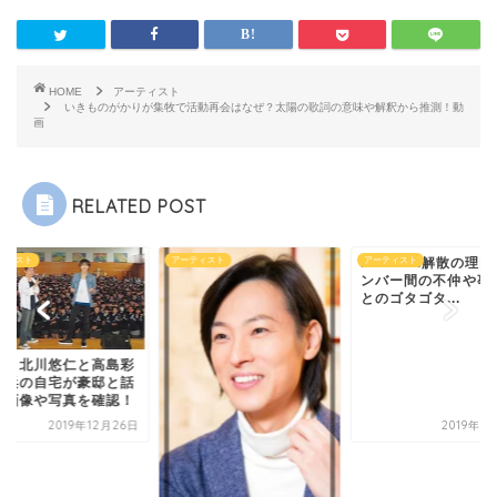
HOME
アーティスト
いきものがかりが集牧で活動再会はなぜ？太陽の歌詞の意味や解釈から推測！動
画
RELATED POST
ティスト
アーティスト
Kalafina解散の理
アーティスト
ンバー間の不仲や事
とのゴタゴタ...
ず・北川悠仁と高島彩
横浜の自宅が豪邸と話
？画像や写真を確認！
2019年12月26日
2019年3