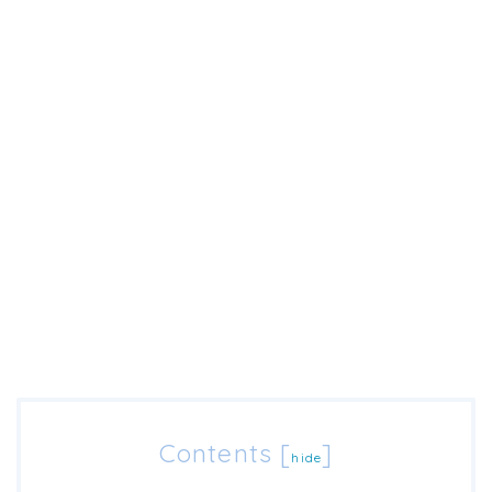
Contents
[
]
hide