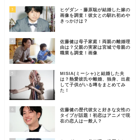
3
ヒゲダン・藤原聡が結婚した嫁の
画像を調査！彼女との馴れ初めや
きっかけは？
4
佐藤健は母子家庭！両親の離婚理
由は？父親の実家は宮城で母親の
職業も調査！画像
5
MISIA(ミーシャ)と結婚した夫
は？熱愛彼氏や離婚、独身、出産
して子供がいる噂をまとめてみ
た！
6
佐藤健の歴代彼女と好きな女性の
タイプが話題！初恋はアニメで現
在の恋人は一般人？