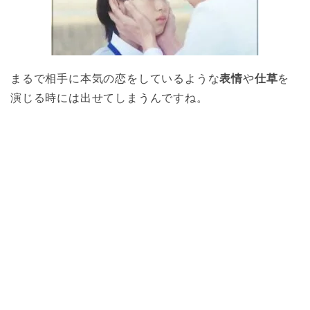
まるで相手に本気の恋をしているような
表情
や
仕草
を
演じる時には出せてしまうんですね。