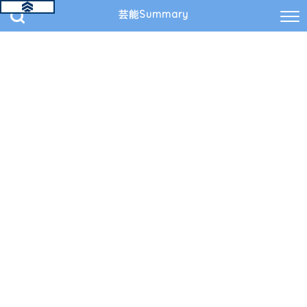
芸能Summary