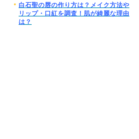
白石聖の唇の作り方は？メイク方法や
リップ・口紅を調査！肌が綺麗な理由
は？