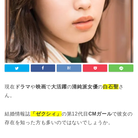
現在
ドラマ
や
映画
で
大活躍
の
清純派女優
の
白石聖
さ
ん。
結婚情報誌
「ゼクシィ」
の第12代目
CMガール
で彼女の
存在を知った方も多いのではないでしょうか。