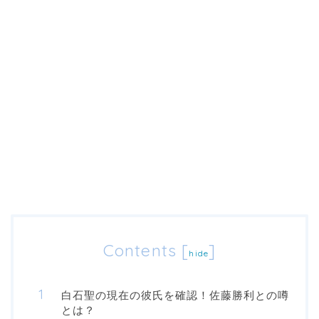
Contents
[
]
hide
白石聖の現在の彼氏を確認！佐藤勝利との噂
とは？