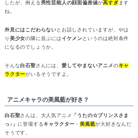
したが、例える
男性芸能人の顔面偏差値
が
高すぎ
ます
ね。
外見にはこだわらない
とお話しされていますが、やは
り
美少女
の隣に並ぶには
イケメン
というのは絶対条件
になるのでしょうか。
そんな
白石聖
さんには、
愛してやまないアニメ
の
キャ
ラクター
がいるそうですよ。
アニメキャラの美風藍が好き？
白石聖
さんは、大人気アニメ
「うたの☆プリンスさま
っ♪」
に登場する
キャラクター
・
美風藍
が大好きなんだ
そうです。