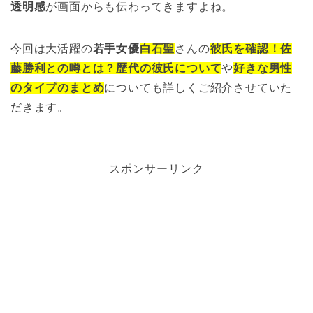
透明感
が画面からも伝わってきますよね。
今回は大活躍の
若手女優
白石聖
さんの
彼氏を確認！佐
藤勝利との噂とは？
歴代の彼氏について
や
好きな男性
のタイプのまとめ
についても詳しくご紹介させていた
だきます。
スポンサーリンク