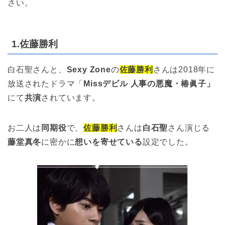
さい。
1.佐藤勝利
白石聖さんと、
Sexy Zone
の
佐藤勝利
さんは2018年に
放送されたドラマ「
Missデビル 人事の悪魔・椿眞子」
にて
共演
されています。
お二人は
同期役
で、
佐藤勝利
さんは
白石聖
さん演じる
藤堂真冬
に密かに
想いを寄せている
設定でした。