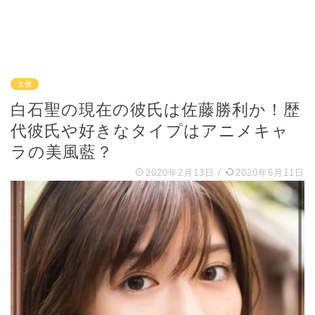
女優
白石聖の現在の彼氏は佐藤勝利か！歴
代彼氏や好きなタイプはアニメキャ
ラの美風藍？
2020年2月13日
/
2020年6月11日