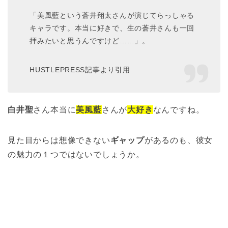
「美風藍という蒼井翔太さんが演じてらっしゃる
キャラです。本当に好きで、生の蒼井さんも一回
拝みたいと思うんですけど……」。
HUSTLEPRESS記事より引用
白井聖
さん本当に
美風藍
さんが
大好き
なんですね。
見た目からは想像できない
ギャップ
があるのも、彼女
の魅力の１つではないでしょうか。