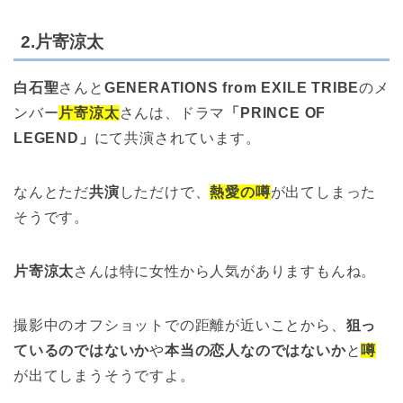
2.片寄涼太
白石聖
さんと
GENERATIONS from EXILE TRIBE
のメ
ンバー
片寄涼太
さんは、ドラマ
「PRINCE OF
LEGEND」
にて共演されています。
なんとただ
共演
しただけで、
熱愛の噂
が出てしまった
そうです。
片寄涼太
さんは特に女性から人気がありますもんね。
撮影中のオフショットでの距離が近いことから、
狙っ
ているのではないか
や
本当の恋人なのではないか
と
噂
が出てしまうそうですよ。