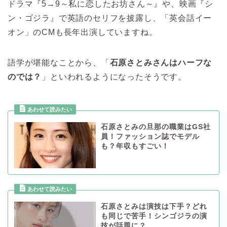
ドラマ『5→9～私に恋したお坊さん～』や、映画『シ
ン・ゴジラ』で英語のセリフを披露し、「英会話イー
オン」のCMも長年出演していますね。
語学が堪能なことから、「
石原さとみさんはハーフな
のでは？
」といわれるようになったそうです。
石原さとみの旦那の職業はGS社
員！ファッション誌でモデル
も？年収もすごい！
石原さとみは演技は下手？どれ
も同じで苦手！シンゴジラの演
技が話題に？