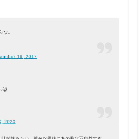
からな。
cember 19, 2017
😹
8, 2020
こと。叶姉妹みたい。華奢な骨格にあの胸は不自然すぎ。