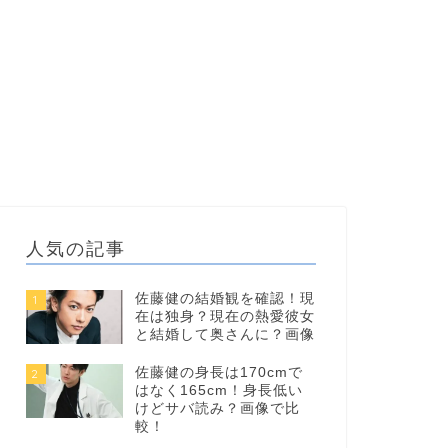
人気の記事
佐藤健の結婚観を確認！現
1
在は独身？現在の熱愛彼女
と結婚して奥さんに？画像
佐藤健の身長は170cmで
2
はなく165cm！身長低い
けどサバ読み？画像で比
較！