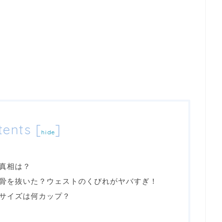
tents
[
]
hide
真相は？
骨を抜いた？ウェストのくびれがヤバすぎ！
サイズは何カップ？