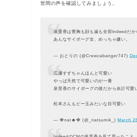
世間の声を確認してみましょう。
泉里香は豊胸も顔も歯も全部Indeedだ
あんなサイボーグ女、めっちゃ嫌い。
— おとりの (@Crewcabanger747)
De
広瀬すずちゃんほんと可愛い
やっぱ天然で可愛いのが一番
泉里香のサイボーグの後だから余計可愛い
松本さんもビー玉みたいな目可愛い
— 🍓nat☻🍓 (@_natsumik_)
March 2
IndeedのCMの泉里香を見て思った