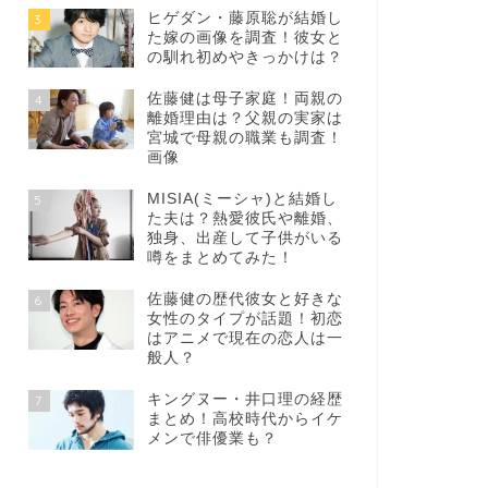
ヒゲダン・藤原聡が結婚し
3
た嫁の画像を調査！彼女と
の馴れ初めやきっかけは？
佐藤健は母子家庭！両親の
4
離婚理由は？父親の実家は
宮城で母親の職業も調査！
画像
MISIA(ミーシャ)と結婚し
5
た夫は？熱愛彼氏や離婚、
独身、出産して子供がいる
噂をまとめてみた！
佐藤健の歴代彼女と好きな
6
女性のタイプが話題！初恋
はアニメで現在の恋人は一
般人？
キングヌー・井口理の経歴
7
まとめ！高校時代からイケ
メンで俳優業も？