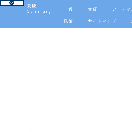
芸能
俳優
女優
アーティ
Summary
政治
サイトマップ