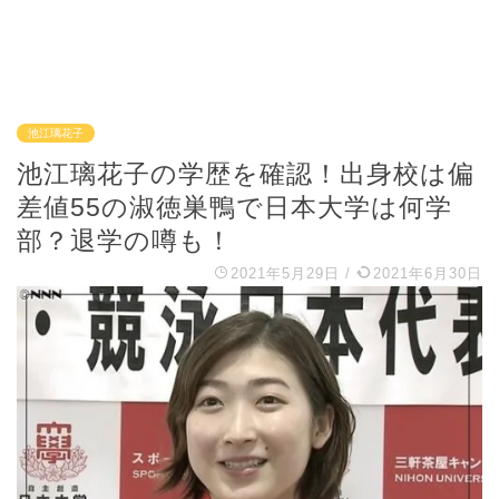
池江璃花子
池江璃花子の学歴を確認！出身校は偏
差値55の淑徳巣鴨で日本大学は何学
部？退学の噂も！
2021年5月29日
/
2021年6月30日