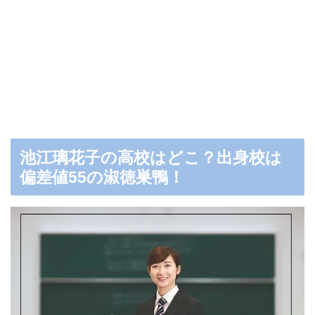
池江璃花子の高校はどこ？出身校は
偏差値55の淑徳巣鴨！