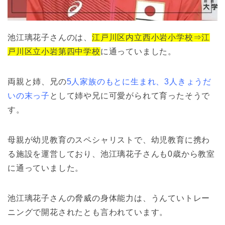
池江璃花子さんのは、
江戸川区内立西小岩小学校⇒江
戸川区立小岩第四中学校
に通っていました。
両親と姉、兄の
5人家族のもとに生まれ、3人きょうだ
いの末っ子
として姉や兄に可愛がられて育ったそうで
す。
母親が幼児教育のスペシャリストで、幼児教育に携わ
る施設を運営しており、池江璃花子さんも0歳から教室
に通っていました。
池江璃花子さんの脅威の身体能力は、うんていトレー
ニングで開花されたとも言われています。