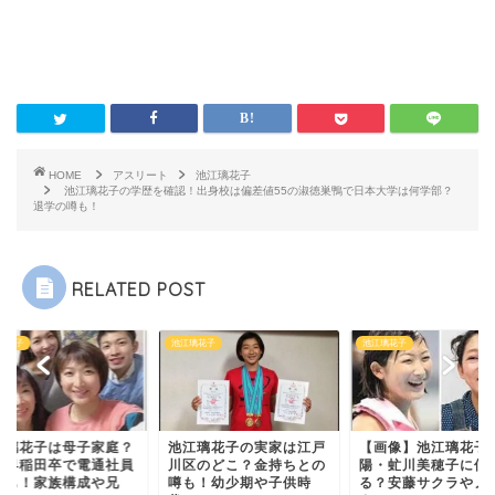
HOME
アスリート
池江璃花子
池江璃花子の学歴を確認！出身校は偏差値55の淑徳巣鴨で日本大学は何学部？
退学の噂も！
RELATED POST
璃花子
池江璃花子
池江璃花子
江璃花子の実家は江戸
【画像】池江璃花子は北
池江璃花子は母子家
区のどこ？金持ちとの
陽・虻川美穂子に似て
兄は早稲田卒で電通
も！幼少期や子供時
る？安藤サクラやノンス
の噂も！家族構成や