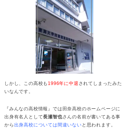
しかし、この高校も
1996年に中退
されてしまったみた
いなんです。
『みんなの高校情報』では田奈高校のホームページに
出身有名人として
長瀬智也
さんの名前が書いてある事
から
出身高校については間違いない
と思われます。