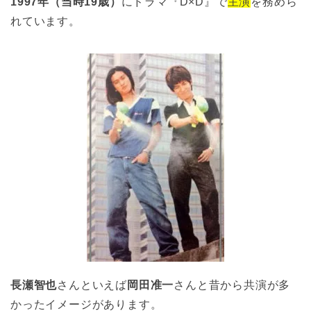
1997年（当時19歳）
にドラマ『D×D』で
主演
を務めら
れています。
長瀬智也
さんといえば
岡田准一
さんと昔から共演が多
かったイメージがあります。