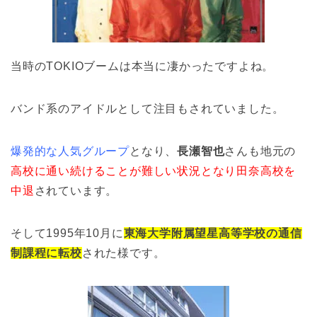
当時のTOKIOブームは本当に凄かったですよね。
バンド系のアイドルとして注目もされていました。
爆発的な人気グループ
となり、
長瀬智也
さんも地元の
高校に通い続けることが難しい状況となり田奈高校を
中退
されています。
そして1995年10月に
東海大学附属望星高等学校の通信
制課程に転校
された様です。