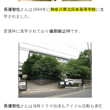
長瀬智也
さんは1994年に
神奈川県立田奈高等学校
に進
学されました。
普通科に進学されており
偏差値は38
です。
長瀬智也
さんは当時ドラマ出演もアイドル活動も多忙