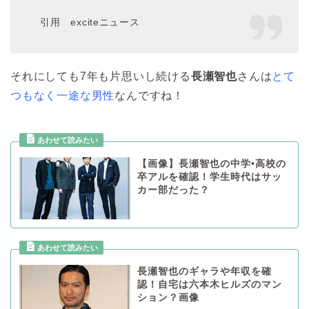
引用 exciteニュース
それにしても7年も片思いし続ける
長瀬智也
さんは
とて
つもなく一途な男性
なんですね！
【画像】長瀬智也の中学•高校の
卒アルを確認！学生時代はサッ
カー部だった？
長瀬智也のギャラや年収を確
認！自宅は六本木ヒルズのマン
ション？画像