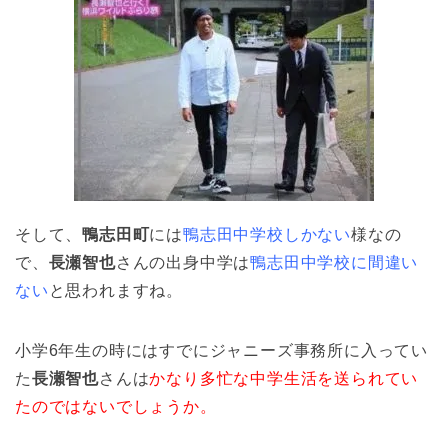
そして、
鴨志田町
には
鴨志田中学校しかない
様なの
で、
長瀬智也
さんの出身中学は
鴨志田中学校に間違い
ない
と思われますね。
小学6年生の時にはすでにジャニーズ事務所に入ってい
た
長瀬智也
さんは
かなり多忙な中学生活を送られてい
たのではないでしょうか。