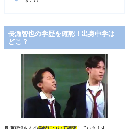
まとめ
長瀬智也の学歴を確認！出身中学は
どこ？
長瀬智也
さんの
学歴について調査
していきます。