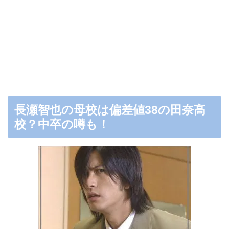
長瀬智也の母校は偏差値38の田奈高
校？中卒の噂も！