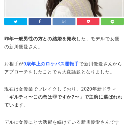
昨年一般男性の方との結婚を発表
した、モデルで女優
の新川優愛さん。
お相手が
9歳年上のロケバス運転手
で新川優愛さんから
アプローチをしたことでも大変話題となりました。
現在は女優業でブレイクしており、2020年新ドラマ
「
ギルティ〜この恋は罪ですか?〜」
で主演に選ばれれ
ています。
デルに女優にと大活躍を続けている新川優愛さんです