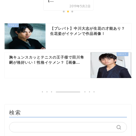
【...
2019年5月2日
【プレバト】中川大志が生花の才能あり？
生花姿がイケメンで作品画像！
胸キュンスカッとテニスの王子様で田川隼
嗣が格好いい！性格イケメン？【画像...
検索