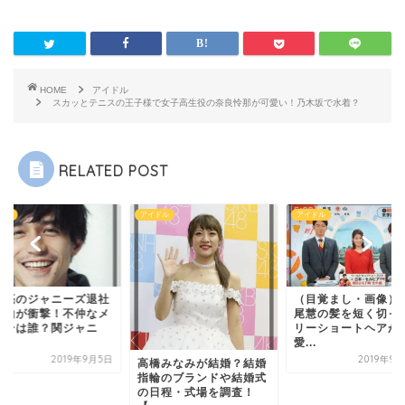
HOME
アイドル
スカッとテニスの王子様で女子高生役の奈良怜那が可愛い！乃木坂で水着？
RELATED POST
ドル
アイドル
アイドル
戸亮のジャニーズ退社
（目覚まし・画像）
理由が衝撃！不仲なメ
尾慧の髪を短く切っ
バーは誰？関ジャニ
リーショートヘアが
.
愛...
2019年9月5日
2019年9
高橋みなみが結婚？結婚
指輪のブランドや結婚式
の日程・式場を調査！