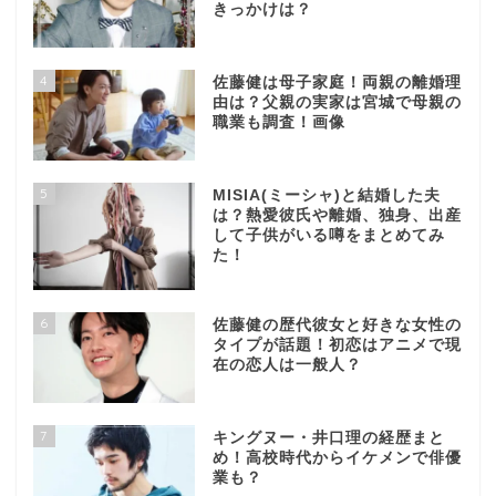
きっかけは？
4
佐藤健は母子家庭！両親の離婚理
由は？父親の実家は宮城で母親の
職業も調査！画像
5
MISIA(ミーシャ)と結婚した夫
は？熱愛彼氏や離婚、独身、出産
して子供がいる噂をまとめてみ
た！
6
佐藤健の歴代彼女と好きな女性の
タイプが話題！初恋はアニメで現
在の恋人は一般人？
7
キングヌー・井口理の経歴まと
め！高校時代からイケメンで俳優
業も？