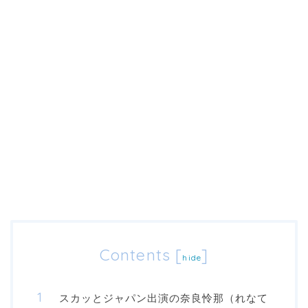
Contents
[
]
hide
スカッとジャパン出演の奈良怜那（れなて