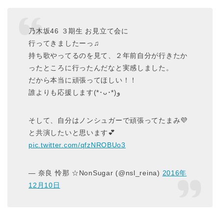
乃木坂46 ３期生 お見立て会に
行ってきましたーっ♫
持ち歌やってるのを見て、２年前自分が行きたか
ったところに行ったんだなと実感しました。
だから本当に頑張ってほしい！！
誰よりも応援します(*･ᴗ･*)و
そして、自分はノンシュガーで頑張ってたまみ💜
と共演したいと思います💕
pic.twitter.com/qfzNROBUo3
— 奈良 怜那 ☆NonSugar (@nsl_reina)
2016年
12月10日