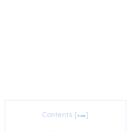
Contents
[
]
hide