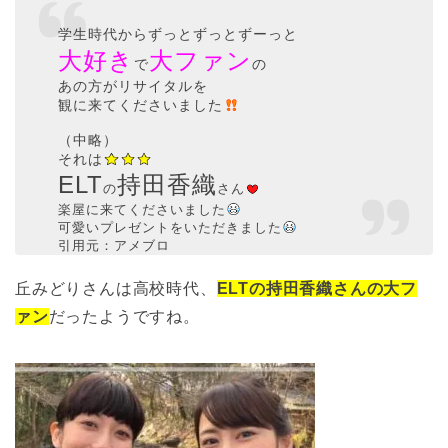
学生時代からずっとずっとずーっと
大好き
大ファン
で
の
あの方がリサイタルを
観に来てくださいました
（中略）
それは
ELT
持田香織
の
さん
楽屋に来てくださいました
可愛いプレゼントをいただきました
引用元：アメブロ
丘みどりさんは高校時代、
ELTの持田香織さんの大フ
ァン
だったようですね。