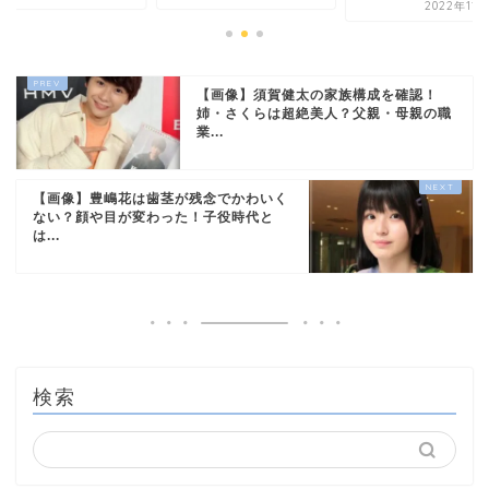
2022年11
【画像】須賀健太の家族構成を確認！
姉・さくらは超絶美人？父親・母親の職
業...
【画像】豊嶋花は歯茎が残念でかわいく
ない？顔や目が変わった！子役時代と
は...
検索