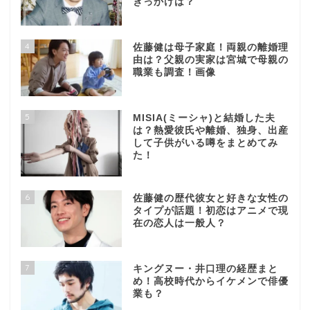
きっかけは？
4
佐藤健は母子家庭！両親の離婚理
由は？父親の実家は宮城で母親の
職業も調査！画像
5
MISIA(ミーシャ)と結婚した夫
は？熱愛彼氏や離婚、独身、出産
して子供がいる噂をまとめてみ
た！
6
佐藤健の歴代彼女と好きな女性の
タイプが話題！初恋はアニメで現
在の恋人は一般人？
7
キングヌー・井口理の経歴まと
め！高校時代からイケメンで俳優
業も？