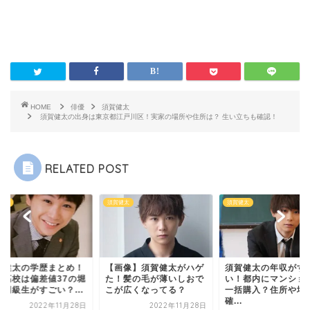
HOME
俳優
須賀健太
須賀健太の出身は東京都江戸川区！実家の場所や住所は？ 生い立ちも確認！
RELATED POST
健太
須賀健太
須賀健太
賀健太の学歴まとめ！
【画像】須賀健太がハゲ
須賀健太の年収がす
身高校は偏差値37の堀
た！髪の毛が薄いしおで
い！都内にマンショ
で同級生がすごい？...
こが広くなってる？
一括購入？住所や場
確...
2022年11月28日
2022年11月28日