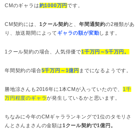
CMのギャラは
約1000万円
です。
CM契約には、
1クール契約
と、
年間通契約
の2種類があ
り、放送期間によって
ギャラの額が変動
します。
1クール契約の場合、人気俳優で
1千万円～5千万円。
年間契約の場合
5千万円～1億円
までになるようです。
勝地涼さんも2016年に1本CMが入っていたので、
1千
万円程度のギャラ
が発生しているかと思います。
ちなみに今年のCMギャラランキングで1位のタモリさ
んとさんまさんの金額は
1クール契約で1億円。