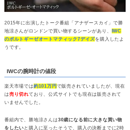
2015年に出演したトーク番組「アナザースカイ」で勝
地涼さんがロンドンで買い物するシーンがあり、
IWC
のポルトギーゼオートマティック7デイズ
を購入したよ
うです。
IWCの腕時計の値段
楽天市場では
約101万円
で販売されていましたが、現在
は
売り切れ
ており、公式サイトでも現在は販売されて
いませんでした。
番組内で、勝地涼さんは
30歳になる前に大きな買い物
をしたい
と購入に至ったそうで、購入の決断までに2時