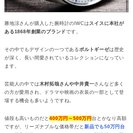
勝地涼さんが購入した腕時計のIWCは
スイスに本社が
ある1868年創業のブランド
です。
その中でもデザインの一つである
ポルトギーゼ
は歴史
が深く、長い間愛されているコレクションになってい
ます。
芸能人の中では
木村拓哉さんや中井貴一
さんなど多く
の方が愛用され、ドラマや映画の衣装の一部として登
場する機会も多いようですね。
値段も高いものだと
400万円～500万円
台とかなり高額
ですが、リーズナブルな価格帯だと
新品でも50万円台