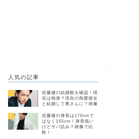
人気の記事
佐藤健の結婚観を確認！現
1
在は独身？現在の熱愛彼女
と結婚して奥さんに？画像
佐藤健の身長は170cmで
2
はなく165cm！身長低い
けどサバ読み？画像で比
較！