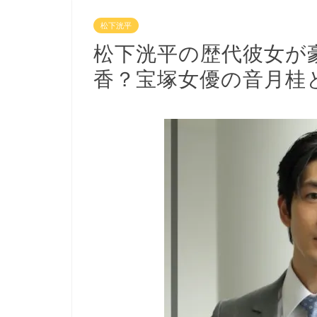
松下洸平
松下洸平の歴代彼女が
香？宝塚女優の音月桂