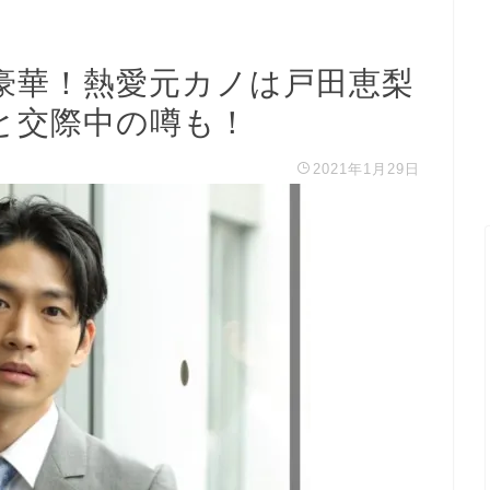
豪華！熱愛元カノは戸田恵梨
と交際中の噂も！
2021年1月29日