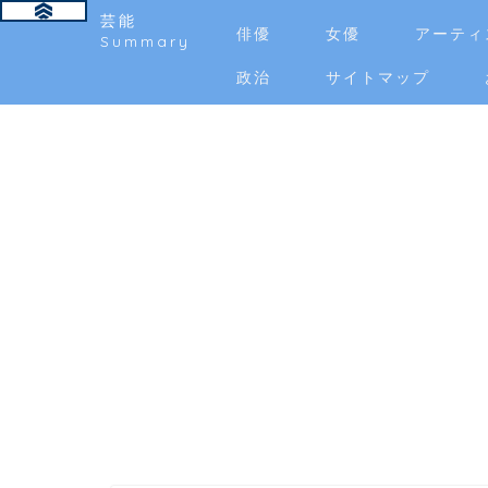
芸能
俳優
女優
アーティ
Summary
政治
サイトマップ