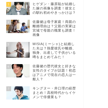
ヒゲダン・藤原聡が結婚し
3
た嫁の画像を調査！彼女と
の馴れ初めやきっかけは？
佐藤健は母子家庭！両親の
4
離婚理由は？父親の実家は
宮城で母親の職業も調査！
画像
MISIA(ミーシャ)と結婚し
5
た夫は？熱愛彼氏や離婚、
独身、出産して子供がいる
噂をまとめてみた！
佐藤健の歴代彼女と好きな
6
女性のタイプが話題！初恋
はアニメで現在の恋人は一
般人？
キングヌー・井口理の経歴
7
まとめ！高校時代からイケ
メンで俳優業も？