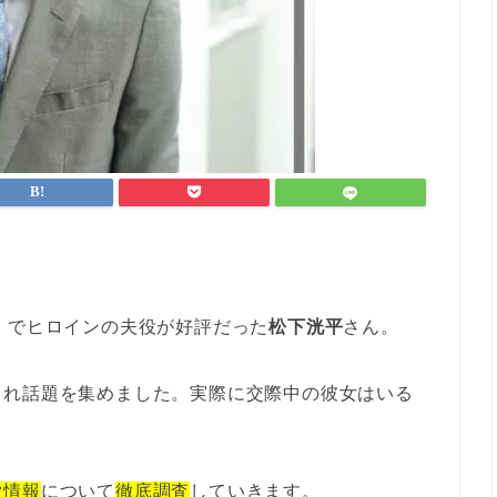
」でヒロインの夫役が好評だった
松下洸平
さん。
され話題を集めました。実際に交際中の彼女はいる
愛情報
について
徹底調査
していきます。