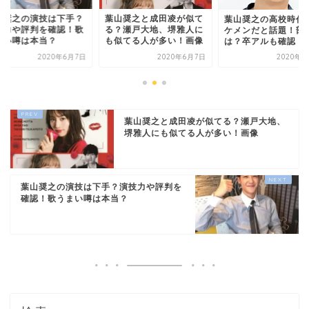
山奨之の演技は下手？
葉山奨之と成田凌が似て
葉山奨之の高校時代
技力や評判を確認！歌
る？瀬戸大地、堺雅人に
ケメンだと話題！部
まい噂は本当？
も似てる人が多い！画像
は？卒アルも確認！
2020年6月7日
2020年6月7日
2020年7
葉山奨之と成田凌が似てる？瀬戸大地、
堺雅人にも似てる人が多い！画像
葉山奨之の演技は下手？演技力や評判を
確認！歌うまい噂は本当？