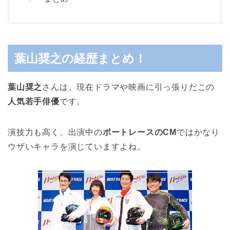
葉山奨之の経歴まとめ！
葉山奨之
さんは、現在ドラマや映画に引っ張りだこの
人気若手俳優
です。
演技力も高く、出演中の
ボートレースのCM
ではかなり
ウザいキャラを演じていますよね。