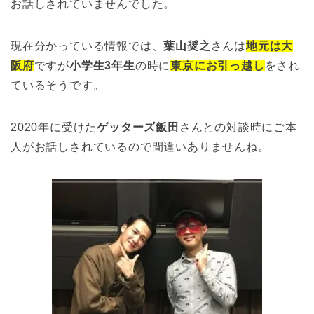
お話しされていませんでした。
現在分かっている情報では、
葉山奨之
さんは
地元は大
阪府
ですが
小学生3年生
の時に
東京にお引っ越し
をされ
ているそうです。
2020年に受けた
ゲッターズ飯田
さんとの対談時にご本
人がお話しされているので間違いありませんね。