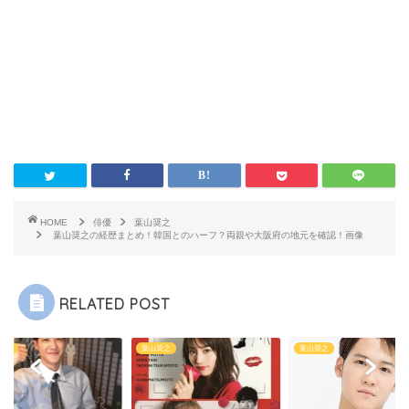
HOME
俳優
葉山奨之
葉山奨之の経歴まとめ！韓国とのハーフ？両親や大阪府の地元を確認！画像
RELATED POST
奨之
葉山奨之
葉山奨之