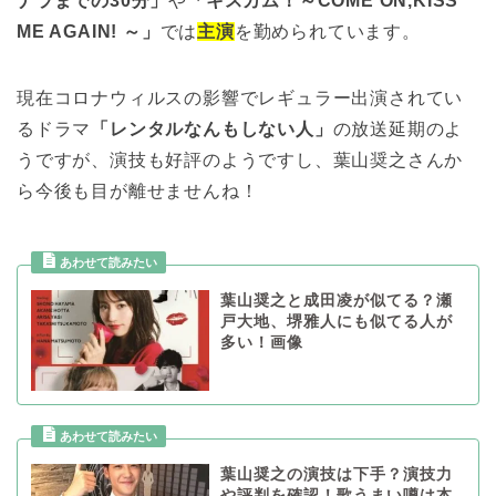
ナラまでの30分」
や
「キスカム！～COME ON,KISS
ME AGAIN! ～」
では
主演
を勤められています。
現在コロナウィルスの影響でレギュラー出演されてい
るドラマ
「レンタルなんもしない人」
の放送延期のよ
うですが、演技も好評のようですし、葉山奨之さんか
ら今後も目が離せませんね！
葉山奨之と成田凌が似てる？瀬
戸大地、堺雅人にも似てる人が
多い！画像
葉山奨之の演技は下手？演技力
や評判を確認！歌うまい噂は本