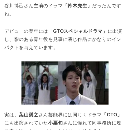
谷川博己さん主演のドラマ
「鈴木先生」
だったんです
ね。
デビューの翌年には
「GTOスペシャルドラマ」
に出演
し、影のある青年役を見事に演じ作品にかなりのイン
パクトを与えています。
実は、
葉山奨之
さん芸能界には同じくドラマ
「GTO」
にも出演されていた
小栗旬
さんに憧れて同事務所に履