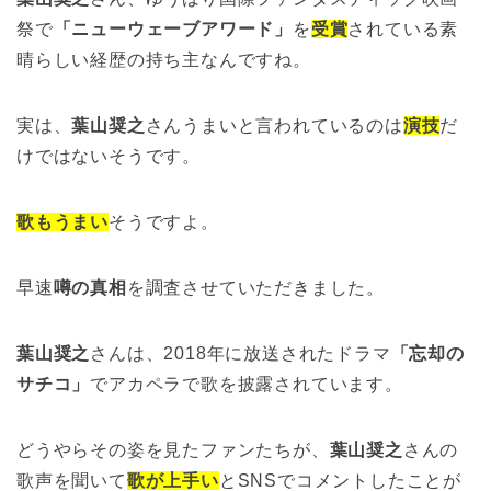
祭で
「ニューウェーブアワード」
を
受賞
されている素
晴らしい経歴の持ち主なんですね。
実は、
葉山奨之
さんうまいと言われているのは
演技
だ
けではないそうです。
歌もうまい
そうですよ。
早速
噂の真相
を調査させていただきました。
葉山奨之
さんは、2018年に放送されたドラマ
「忘却の
サチコ」
でアカペラで歌を披露されています。
どうやらその姿を見たファンたちが、
葉山奨之
さんの
歌声を聞いて
歌が上手い
とSNSでコメントしたことが