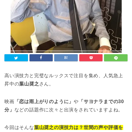
高い演技力と完璧なルックスで注目を集め、人気急上
昇中の
葉山奨之
さん。
映画
「恋は雨上がりのように」
や
「サヨナラまでの30
分」
などの話題作に次々と出演をされていますよね。
今回はそんな
葉山奨之の演技力は？世間の声や評価を