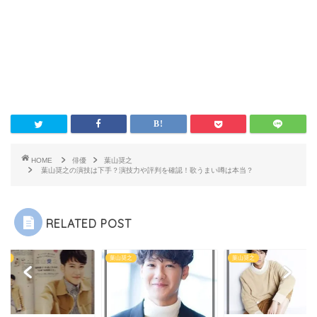
HOME
俳優
葉山奨之
葉山奨之の演技は下手？演技力や評判を確認！歌うまい噂は本当？
RELATED POST
奨之
葉山奨之
葉山奨之