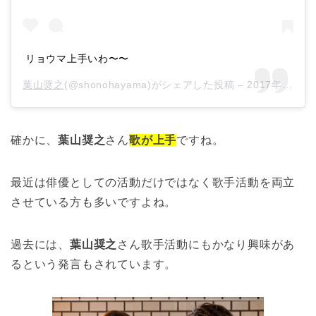
リョウマ上手いわ〜〜
葉山奨之
(@shonohayama)がシェアした投稿 –
2017年 1月月6日午前6時09分PST
確かに、
葉山奨之
さん
歌が上手
ですね。
最近は俳優としての活動だけではなく歌手活動を両立
させている方も多いですよね。
過去には、
葉山奨之
さん歌手活動にもかなり興味があ
るという発言もされています。