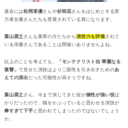
過去には
松岡茉優
さんや
杉咲花
さんをはじめとする実
力者女優さんたちも受賞されている賞になります。
葉山奨之
さんも業界の方たちから
演技力を評価
されて
いる俳優さんであることは間違いありませんよね。
以上のことを考えても、
「モンテクリスト伯 華麗なる
復讐」
で見せた演技はより二面性を引き出すための
あ
えての演出
だった可能性が高そうですね。
葉山奨之
さん、今まで演じてきた役が
個性が強い役
ば
かりだったので、猫をかぶっていると思わせる演技が
棒すぎて下手
と思われてしまったのではないでしょう
か。