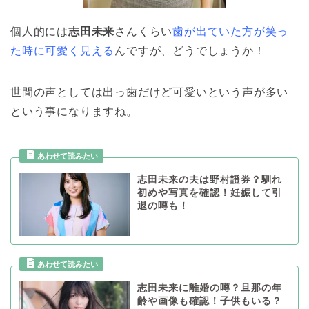
個人的には
志田未来
さんくらい
歯が出ていた方が笑っ
た時に可愛く見える
んですが、どうでしょうか！
世間の声としては出っ歯だけど可愛いという声が多い
という事になりますね。
志田未来の夫は野村證券？馴れ
初めや写真を確認！妊娠して引
退の噂も！
志田未来に離婚の噂？旦那の年
齢や画像も確認！子供もいる？