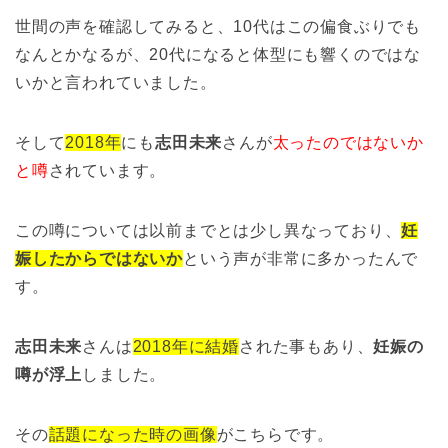
世間の声を確認してみると、10代はこの偏食ぶりでも
なんとかなるが、20代になると体型にも響くのではな
いかと言われていました。
そして
2018年
にも
志田未来
さんが
太ったのではないか
と噂
されています。
この噂については以前までとは少し異なっており、
妊
娠したからではないか
という声が非常に多かったんで
す。
志田未来
さんは
2018年に結婚
された事もあり、
妊娠の
噂が浮上
しました。
その
話題になった時の画像
がこちらです。