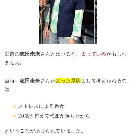
以前の
志田未来
さんと比べると、
太っている
かもしれ
ません。
当時、
志田未来
さんが
太った原因
として考えられるの
は
ストレスによる過食
20歳を超えて代謝が落ちたから
ということがあげられていました。