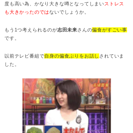
度も高い為、かなり大きな噂となってしまい
ストレス
も大きかったのでは
ないでしょうか。
もう1つ考えられるのが
志田未来
さんの
偏食がすごい事
です。
以前テレビ番組で
自身の偏食ぶりをお話し
されていま
した。