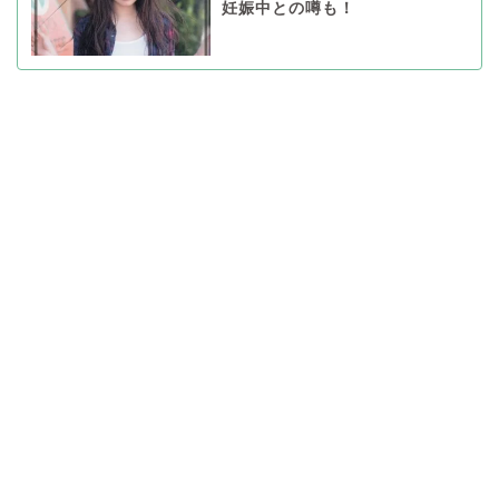
妊娠中との噂も！