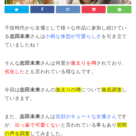
子役時代から女優として様々な作品に参加し続けてい
る
志田未来
さんは
小柄な体型が可愛らしさ
を引き立て
ていましたね！
そんな
志田未来
さんは何度か
激太りを噂
されており、
劣化した
とも言われている様なんです。
今回は
志田未来
さんの
激太りの噂
について
徹底調査
し
ていきます。
また、
志田未来
さんは
笑顔がキュートな女優さん
です
が、
出っ歯で可愛くない
と言われている事もあり
世間
の声を調査
してみました。