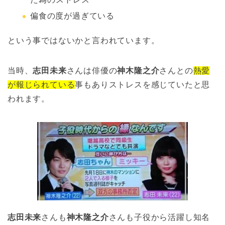
偏食の度が過ぎている
という事ではないかと言われています。
当時、
志田未来
さんは俳優の
神木隆之介
さんとの
熱愛
が報じられている
事もありストレスを感じていたと思
われます。
志田未来
さんも
神木隆之介
さんも子役から活躍し知名