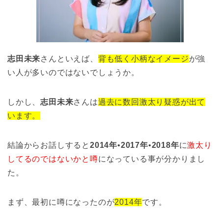
志田未来
さんといえば、
背も低く小柄なイメージ
が強
い人が多いのではないでしょうか。
しかし、
志田未来
さんは
過去に数回激太り疑惑が出て
います。
結論からお話しすると
2014年
•
2017年
•
2018年
に
激太り
してるのではないかと噂
になっている事が分かりまし
た。
まず、最初に噂になったのが
2014年
です。