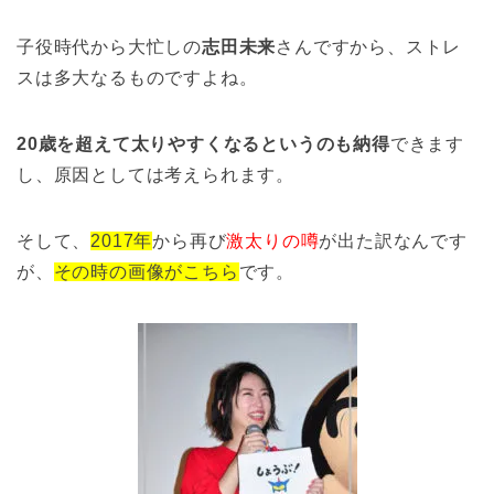
子役時代から大忙しの
志田未来
さんですから、ストレ
スは多大なるものですよね。
20歳を超えて太りやすくなるというのも納得
できます
し、原因としては考えられます。
そして、
2017年
から再び
激太りの噂
が出た訳なんです
が、
その時の画像がこちら
です。