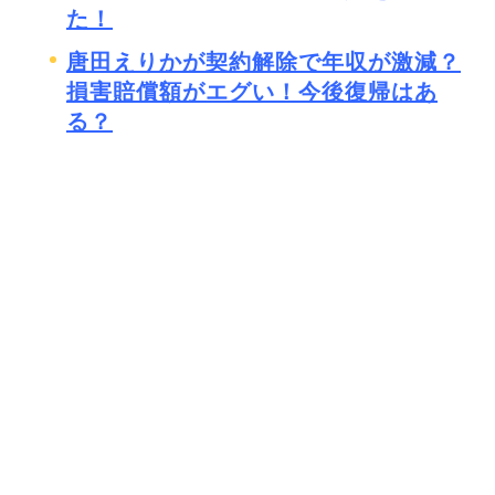
た！
唐田えりかが契約解除で年収が激減？
損害賠償額がエグい！今後復帰はあ
る？