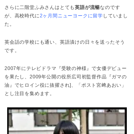
さらに二階堂ふみさんはとても
英語が流暢
なのです
が、高校時代に
2ヶ月間ニューヨークに留学
していまし
た。
英会話の学校にも通い、英語漬けの日々を送ったそう
です。
2007年にテレビドラマ『受験の神様』で女優デビュー
を果たし、2009年公開の役所広司初監督作品『ガマの
油』でヒロイン役に抜擢され]、「ポスト宮﨑あおい」
とし注目を集めます。