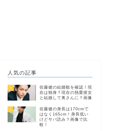
人気の記事
佐藤健の結婚観を確認！現
1
在は独身？現在の熱愛彼女
と結婚して奥さんに？画像
佐藤健の身長は170cmで
2
はなく165cm！身長低い
けどサバ読み？画像で比
較！