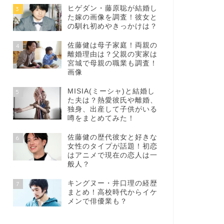
ヒゲダン・藤原聡が結婚し
3
た嫁の画像を調査！彼女と
の馴れ初めやきっかけは？
佐藤健は母子家庭！両親の
4
離婚理由は？父親の実家は
宮城で母親の職業も調査！
画像
MISIA(ミーシャ)と結婚し
5
た夫は？熱愛彼氏や離婚、
独身、出産して子供がいる
噂をまとめてみた！
佐藤健の歴代彼女と好きな
6
女性のタイプが話題！初恋
はアニメで現在の恋人は一
般人？
キングヌー・井口理の経歴
7
まとめ！高校時代からイケ
メンで俳優業も？