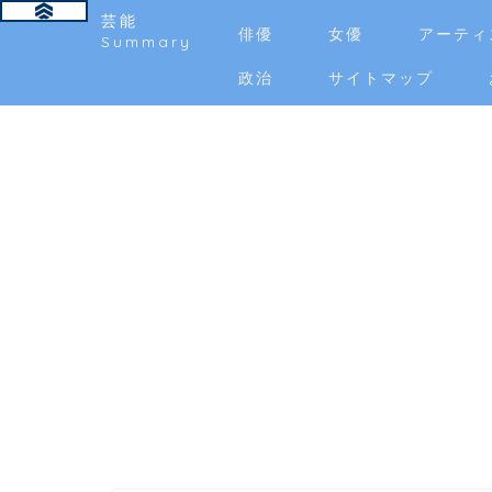
芸能
俳優
女優
アーティ
Summary
政治
サイトマップ