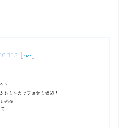
tents
[
]
hide
る？
太ももやカップ画像も確認！
いい画像
して