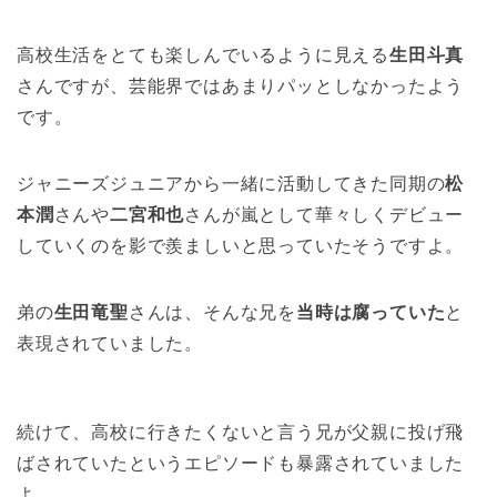
高校生活をとても楽しんでいるように見える
生田斗真
さんですが、芸能界ではあまりパッとしなかったよう
です。
ジャニーズジュニアから一緒に活動してきた同期の
松
本潤
さんや
二宮和也
さんが嵐として華々しくデビュー
していくのを影で羨ましいと思っていたそうですよ。
弟の
生田竜聖
さんは、そんな兄を
当時は腐っていた
と
表現されていました。
続けて、高校に行きたくないと言う兄が父親に投げ飛
ばされていたというエピソードも暴露されていました
よ。