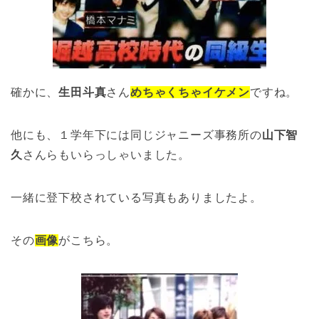
確かに、
生田斗真
さん
めちゃくちゃイケメン
ですね。
他にも、１学年下には同じジャニーズ事務所の
山下智
久
さんらもいらっしゃいました。
一緒に登下校されている写真もありましたよ。
その
画像
がこちら。