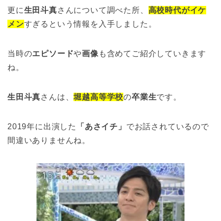
更に
生田斗真
さんについて調べた所、
高校時代がイケ
メン
すぎるという情報を入手しました。
当時の
エピソード
や
画像
も含めてご紹介していきます
ね。
生田斗真
さんは、
堀越高等学校
の
卒業生
です。
2019年に出演した
「あさイチ」
でお話されているので
間違いありませんね。