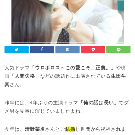
人気ドラマ
「ウロボロス～この愛こそ、正義。」
や映
画
「人間失格」
などの話題作に出演されている
生田斗
真
さん。
昨年には、4年ぶりの主演ドラマ
「俺の話は長い」
でダ
メ男を見事に演じていましたよね。
今年は、
清野菜名
さんとご
結婚
し世間から祝福されま