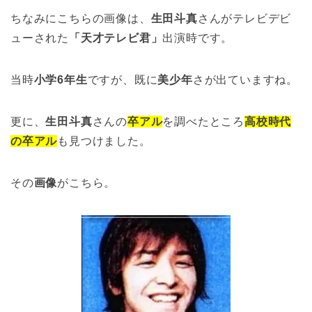
ちなみにこちらの画像は、
生田斗真
さんがテレビデビ
ューされた
「天才テレビ君」
出演時です。
当時
小学6年生
ですが、既に
美少年
さが出ていますね。
更に、
生田斗真
さんの
卒アル
を調べたところ
高校時代
の卒アル
も見つけました。
その
画像
がこちら。