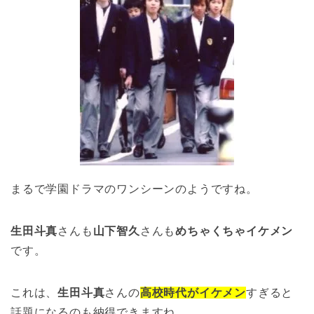
まるで学園ドラマのワンシーンのようですね。
生田斗真
さんも
山下智久
さんも
めちゃくちゃイケメン
です。
これは、
生田斗真
さんの
高校時代がイケメン
すぎると
話題になるのも納得できますね。