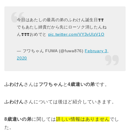
今日はあたしの最高の弟のふわけん誕生日❣️❣️
でもあたし姉貴だから先にローソク消したんね
ん❣️❣️❣️おめでと
pic.twitter.com/VY3vUlzV1O
— フワちゃん FUWA (@fuwa876)
February 3,
2020
ふわけん
さんは
フワちゃん
と
4歳違いの弟
です。
ふわけん
さんについては後ほど紹介していきます。
8歳違いの弟
に関しては
詳しい情報はありません
でし
た。