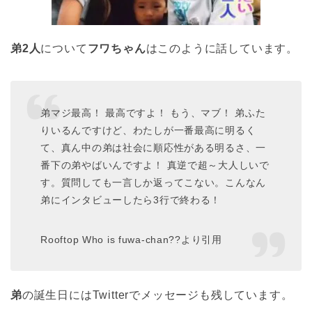
弟2人
について
フワちゃん
はこのように話しています。
弟マジ最高！ 最高ですよ！ もう、マブ！ 弟ふた
りいるんですけど、わたしが一番最高に明るく
て、真ん中の弟は社会に順応性がある明るさ、一
番下の弟やばいんですよ！ 真逆で超～大人しいで
す。質問しても一言しか返ってこない。こんなん
弟にインタビューしたら3行で終わる！
Rooftop Who is fuwa-chan??より引用
弟
の誕生日にはTwitterでメッセージも残しています。