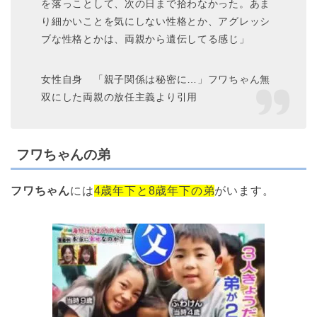
を落っことして、次の日まで拾わなかった。あま
り細かいことを気にしない性格とか、アグレッシ
ブな性格とかは、両親から遺伝してる感じ」
女性自身 「親子関係は秘密に…」フワちゃん無
双にした両親の放任主義より引用
フワちゃんの弟
フワちゃん
には
4歳年下と8歳年下の弟
がいます。