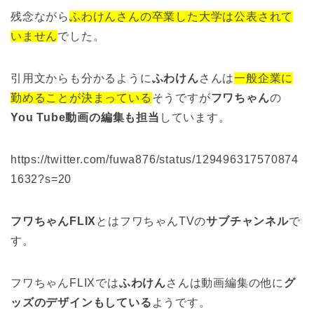
残念ながら
ふわけんさんの卒業した大学は公表されて
いません
でした。
引用文からも分かるように
ふわけん
さんは
一般企業に
勤めることが決まっている
そうですが
フワちゃん
の
You Tube動画の編集も担当
しています。
https://twitter.com/fuwa876/status/129496317570874
1632?s=20
フワちゃんFLIX
とはフワちゃんTVの
サブチャンネル
で
す。
フワちゃんFLIXでは
ふわけん
さんは動画編集の他に
グ
ッズのデザインもしている
ようです。