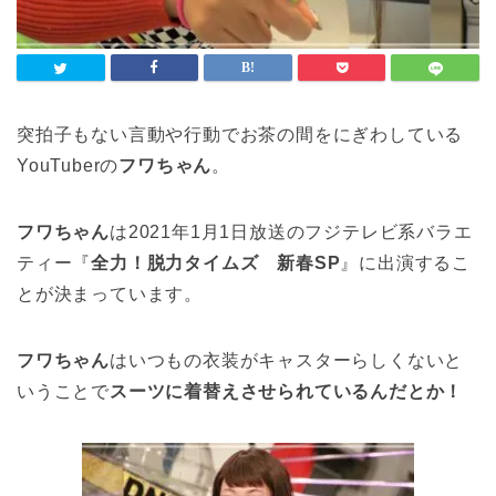
突拍子もない言動や行動でお茶の間をにぎわしている
YouTuberの
フワちゃん
。
フワちゃん
は2021年1月1日放送のフジテレビ系バラエ
ティー『
全力！脱力タイムズ 新春SP
』に出演するこ
とが決まっています。
フワちゃん
はいつもの衣装がキャスターらしくないと
いうことで
スーツに着替えさせられているんだとか！