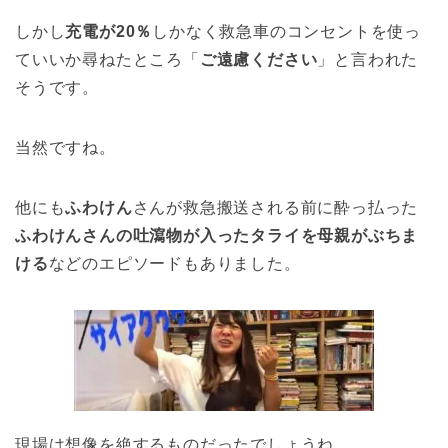
しかし
充電が20％
しかなく救急車のコンセントを使っ
ていいか尋ねたところ「
ご遠慮ください
」と言われた
そうです。
当然ですね。
他にも
ふわけん
さんが救急搬送される前に酔っ払った
ふわけんさんの吐瀉物が入ったタライを母親がぶちま
ける
などのエピソードもありました。
現場は想像を絶するものだったでしょうね。