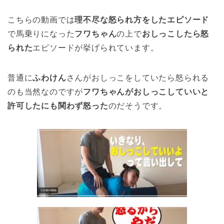
こちらの動画では
理不尽な怒られ方をしたエピソード
で馬乗りになった
フワちゃん
の上で
おしっこしたら怒
られた
エピソードが挙げられています。
普通に
ふわけん
さんがおしっこをしていたら怒られる
のも当然なのですが
フワちゃんがおしっこしていいと
許可したにも関わず怒った
のだそうです。