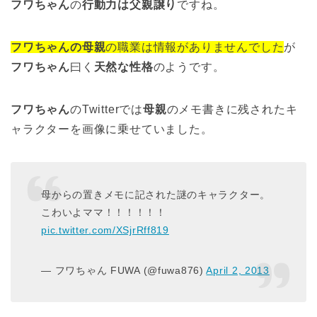
フワちゃん
の
行動力は父親譲り
ですね。
フワちゃんの母親
の職業は情報がありませんでした
が
フワちゃん
曰く
天然な性格
のようです。
フワちゃん
のTwitterでは
母親
のメモ書きに残されたキ
ャラクターを画像に乗せていました。
母からの置きメモに記された謎のキャラクター。
こわいよママ！！！！！！
pic.twitter.com/XSjrRff819
— フワちゃん FUWA (@fuwa876)
April 2, 2013