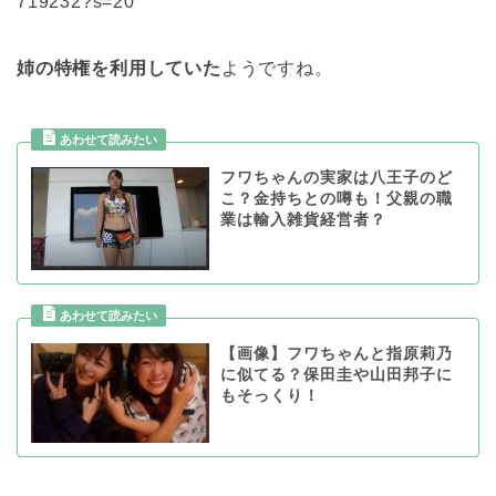
719232?s=20
姉の特権を利用していた
ようですね。
フワちゃんの実家は八王子のど
こ？金持ちとの噂も！父親の職
業は輸入雑貨経営者？
【画像】フワちゃんと指原莉乃
に似てる？保田圭や山田邦子に
もそっくり！