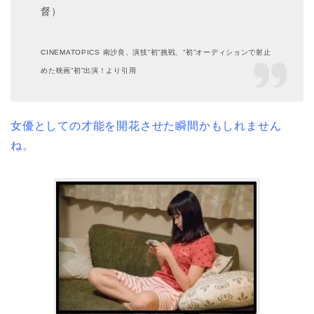
督）
CINEMATOPICS 南沙良、演技“初”挑戦、“初”オーディションで射止
めた映画“初”出演！より引用
女優としての才能を開花させた瞬間かもしれません
ね。